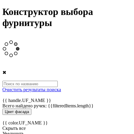
Конструктор выбора
фурнитуры
✖
Очистить результаты поиска
{{ handle.UF_NAME }}
Всего найдено ручек:
{{filteredItems.length}}
Цвет фасада
{{ color.UF_NAME }}
Скрыть все
Увеличить