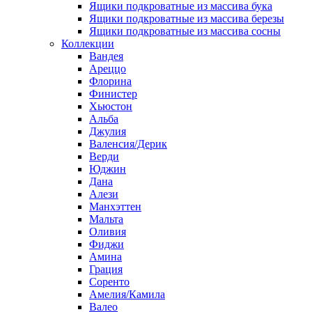
Ящики подкроватные из массива бука
Ящики подкроватные из массива березы
Ящики подкроватные из массива сосны
Коллекции
Вандея
Ареццо
Флорина
Финистер
Хьюстон
Альба
Джулия
Валенсия/Дерик
Верди
Юджин
Дана
Алези
Манхэттен
Мальта
Оливия
Фиджи
Амина
Грация
Соренто
Амелия/Камила
Валео