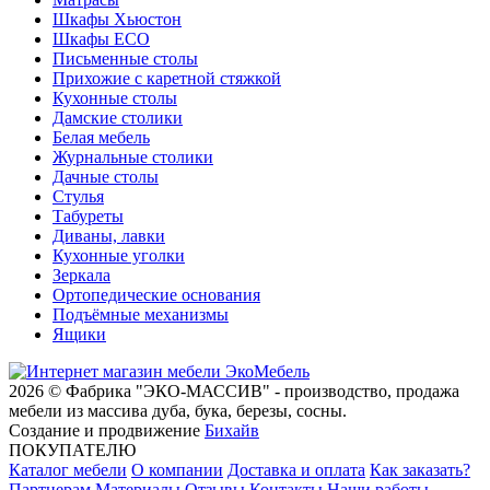
Шкафы Хьюстон
Шкафы ECO
Письменные столы
Прихожие с каретной стяжкой
Кухонные столы
Дамские столики
Белая мебель
Журнальные столики
Дачные столы
Стулья
Табуреты
Диваны, лавки
Кухонные уголки
Зеркала
Ортопедические основания
Подъёмные механизмы
Ящики
2026 © Фабрика "ЭКО-МАССИВ" - производство, продажа
мебели из массива дуба, бука, березы, сосны.
Создание и продвижение
Бихайв
ПОКУПАТЕЛЮ
Каталог мебели
О компании
Доставка и оплата
Как заказать?
Партнерам
Материалы
Отзывы
Контакты
Наши работы