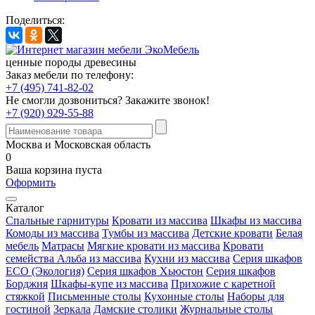
Поделиться:
ценные породы древесины
Заказ мебели по телефону:
+7 (495) 741-82-02
Не смогли дозвониться?
Закажите звонок!
+7 (920) 929-55-88
Москва и Московская область
0
Ваша корзина пуста
Оформить
Каталог
Спальные гарнитуры
Кровати из массива
Шкафы из массива
Комоды из массива
Тумбы из массива
Детские кровати
Белая
мебель
Матрасы
Мягкие кровати из массива
Кровати
семейства Альба из массива
Кухни из массива
Серия шкафов
ECO (Экология)
Серия шкафов Хьюстон
Серия шкафов
Борджия
Шкафы-купе из массива
Прихожие с каретной
стяжкой
Письменные столы
Кухонные столы
Наборы для
гостиной
Зеркала
Дамские столики
Журнальные столы