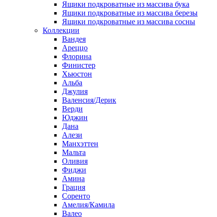
Ящики подкроватные из массива бука
Ящики подкроватные из массива березы
Ящики подкроватные из массива сосны
Коллекции
Вандея
Ареццо
Флорина
Финистер
Хьюстон
Альба
Джулия
Валенсия/Дерик
Верди
Юджин
Дана
Алези
Манхэттен
Мальта
Оливия
Фиджи
Амина
Грация
Соренто
Амелия/Камила
Валео