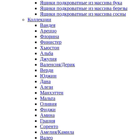
Ящики подкроватные из массива бука
Ящики подкроватные из массива березы
Ящики подкроватные из массива сосны
Коллекции
Вандея
Ареццо
Флорина
Финистер
Хьюстон
Альба
Джулия
Валенсия/Дерик
Верди
Юджин
Дана
Алези
Манхэттен
Мальта
Оливия
Фиджи
Амина
Грация
Соренто
Амелия/Камила
Валео