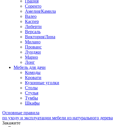
Грация
Соренто
Амелия/Камила
Валео
Каспер
Либерти
Версаль
Виктория/Лина
Милано
Прованс
Луиджи
Марио
Лонг
Мебель для дачи
Комоды
Кровати
Кухонные уголки
Столы
Стулья
Тумбы
Шкафы
Основные правила
по уходу и эксплуатации мебели из натурального дерева
Закажите