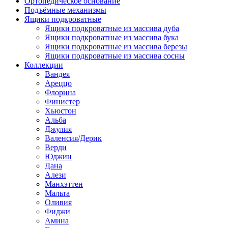
Ортопедическое основание
Подъёмные механизмы
Ящики подкроватные
Ящики подкроватные из массива дуба
Ящики подкроватные из массива бука
Ящики подкроватные из массива березы
Ящики подкроватные из массива сосны
Коллекции
Вандея
Ареццо
Флорина
Финистер
Хьюстон
Альба
Джулия
Валенсия/Дерик
Верди
Юджин
Дана
Алези
Манхэттен
Мальта
Оливия
Фиджи
Амина