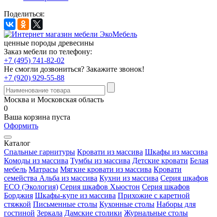
Поделиться:
ценные породы древесины
Заказ мебели по телефону:
+7 (495) 741-82-02
Не смогли дозвониться?
Закажите звонок!
+7 (920) 929-55-88
Москва и Московская область
0
Ваша корзина пуста
Оформить
Каталог
Спальные гарнитуры
Кровати из массива
Шкафы из массива
Комоды из массива
Тумбы из массива
Детские кровати
Белая
мебель
Матрасы
Мягкие кровати из массива
Кровати
семейства Альба из массива
Кухни из массива
Серия шкафов
ECO (Экология)
Серия шкафов Хьюстон
Серия шкафов
Борджия
Шкафы-купе из массива
Прихожие с каретной
стяжкой
Письменные столы
Кухонные столы
Наборы для
гостиной
Зеркала
Дамские столики
Журнальные столы