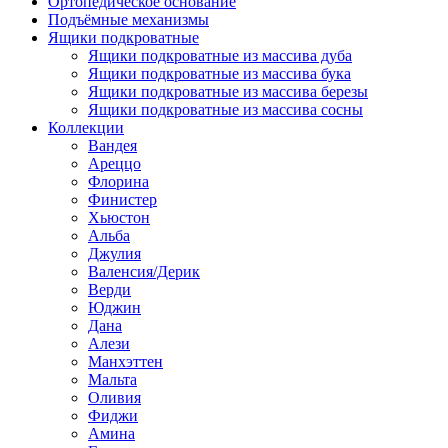
Ортопедическое основание
Подъёмные механизмы
Ящики подкроватные
Ящики подкроватные из массива дуба
Ящики подкроватные из массива бука
Ящики подкроватные из массива березы
Ящики подкроватные из массива сосны
Коллекции
Вандея
Ареццо
Флорина
Финистер
Хьюстон
Альба
Джулия
Валенсия/Дерик
Верди
Юджин
Дана
Алези
Манхэттен
Мальта
Оливия
Фиджи
Амина