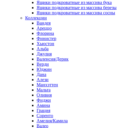
Ящики подкроватные из массива бука
Ящики подкроватные из массива березы
Ящики подкроватные из массива сосны
Коллекции
Вандея
Ареццо
Флорина
Финистер
Хьюстон
Альба
Джулия
Валенсия/Дерик
Верди
Юджин
Дана
Алези
Манхэттен
Мальта
Оливия
Фиджи
Амина
Грация
Соренто
Амелия/Камила
Валео