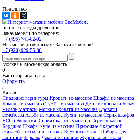
Поделиться:
ценные породы древесины
Заказ мебели по телефону:
+7 (495) 741-82-02
Не смогли дозвониться?
Закажите звонок!
+7 (920) 929-55-88
Москва и Московская область
0
Ваша корзина пуста
Оформить
Каталог
Спальные гарнитуры
Кровати из массива
Шкафы из массива
Комоды из массива
Тумбы из массива
Детские кровати
Белая
мебель
Матрасы
Мягкие кровати из массива
Кровати
семейства Альба из массива
Кухни из массива
Серия шкафов
ECO (Экология)
Серия шкафов Хьюстон
Серия шкафов
Борджия
Шкафы-купе из массива
Прихожие с каретной
стяжкой
Письменные столы
Кухонные столы
Наборы для
гостиной
Зеркала
Дамские столики
Журнальные столы