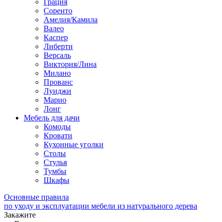
Грация
Соренто
Амелия/Камила
Валео
Каспер
Либерти
Версаль
Виктория/Лина
Милано
Прованс
Луиджи
Марио
Лонг
Мебель для дачи
Комоды
Кровати
Кухонные уголки
Столы
Стулья
Тумбы
Шкафы
Основные правила
по уходу и эксплуатации мебели из натурального дерева
Закажите