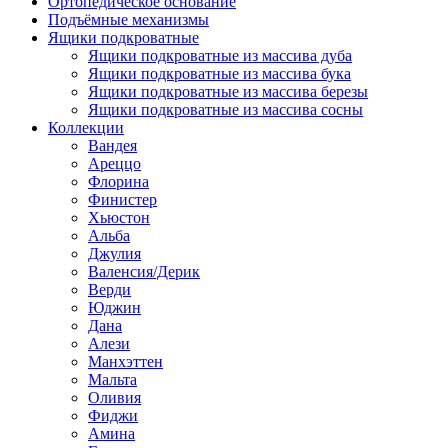
Ортопедическое основание
Подъёмные механизмы
Ящики подкроватные
Ящики подкроватные из массива дуба
Ящики подкроватные из массива бука
Ящики подкроватные из массива березы
Ящики подкроватные из массива сосны
Коллекции
Вандея
Ареццо
Флорина
Финистер
Хьюстон
Альба
Джулия
Валенсия/Дерик
Верди
Юджин
Дана
Алези
Манхэттен
Мальта
Оливия
Фиджи
Амина