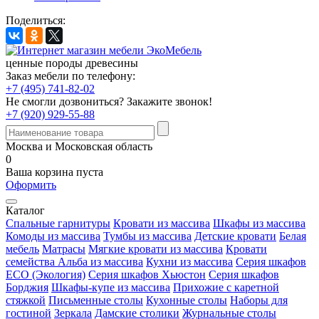
Поделиться:
ценные породы древесины
Заказ мебели по телефону:
+7 (495) 741-82-02
Не смогли дозвониться?
Закажите звонок!
+7 (920) 929-55-88
Москва и Московская область
0
Ваша корзина пуста
Оформить
Каталог
Спальные гарнитуры
Кровати из массива
Шкафы из массива
Комоды из массива
Тумбы из массива
Детские кровати
Белая
мебель
Матрасы
Мягкие кровати из массива
Кровати
семейства Альба из массива
Кухни из массива
Серия шкафов
ECO (Экология)
Серия шкафов Хьюстон
Серия шкафов
Борджия
Шкафы-купе из массива
Прихожие с каретной
стяжкой
Письменные столы
Кухонные столы
Наборы для
гостиной
Зеркала
Дамские столики
Журнальные столы