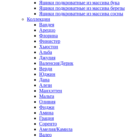
Ящики подкроватные из массива бука
Ящики подкроватные из массива березы
Ящики подкроватные из массива сосны
Коллекции
Вандея
Ареццо
Флорина
Финистер
Хьюстон
Альба
Джулия
Валенсия/Дерик
Верди
Юджин
Дана
Алези
Манхэттен
Мальта
Оливия
Фиджи
Амина
Грация
Соренто
Амелия/Камила
Валео