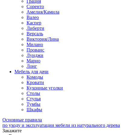
Грация
Соренто
Амелия/Камила
Валео
Каспер
Либерти
Версаль
Виктория/Лина
Милано
Прованс
Луиджи
Марио
Лонг
Мебель для дачи
Комоды
Кровати
Кухонные уголки
Столы
Стулья
Тумбы
Шкафы
Основные правила
по уходу и эксплуатации мебели из натурального дерева
Закажите