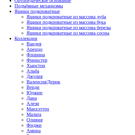
Ортопедическое основание
Подъёмные механизмы
Ящики подкроватные
Ящики подкроватные из массива дуба
Ящики подкроватные из массива бука
Ящики подкроватные из массива березы
Ящики подкроватные из массива сосны
Коллекции
Вандея
Ареццо
Флорина
Финистер
Хьюстон
Альба
Джулия
Валенсия/Дерик
Верди
Юджин
Дана
Алези
Манхэттен
Мальта
Оливия
Фиджи
Амина