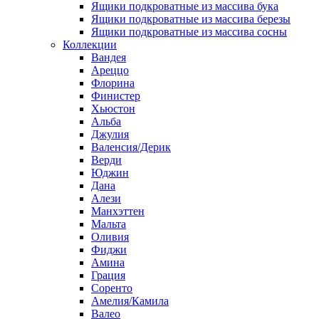
Ящики подкроватные из массива бука
Ящики подкроватные из массива березы
Ящики подкроватные из массива сосны
Коллекции
Вандея
Ареццо
Флорина
Финистер
Хьюстон
Альба
Джулия
Валенсия/Дерик
Верди
Юджин
Дана
Алези
Манхэттен
Мальта
Оливия
Фиджи
Амина
Грация
Соренто
Амелия/Камила
Валео