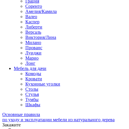
Грация
Соренто
Амелия/Камила
Валео
Каспер
Либерти
Версаль
Виктория/Лина
Милано
Прованс
Луиджи
Марио
Лонг
Мебель для дачи
Комоды
Кровати
Кухонные уголки
Столы
Стулья
Тумбы
Шкафы
Основные правила
по уходу и эксплуатации мебели из натурального дерева
Закажите