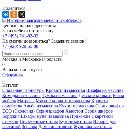
Поделиться:
ценные породы древесины
Заказ мебели по телефону:
+7 (495) 741-82-02
Не смогли дозвониться?
Закажите звонок!
+7 (920) 929-55-88
Москва и Московская область
0
Ваша корзина пуста
Оформить
Каталог
Спальные гарнитуры
Кровати из массива
Шкафы из массива
Комоды из массива
Тумбы из массива
Детские кровати
Белая
мебель
Матрасы
Мягкие кровати из массива
Кровати
семейства Альба из массива
Кухни из массива
Серия шкафов
ECO (Экология)
Серия шкафов Хьюстон
Серия шкафов
Борджия
Шкафы-купе из массива
Прихожие с каретной
стяжкой
Письменные столы
Кухонные столы
Наборы для
гостиной
Зеркала
Дамские столики
Журнальные столы