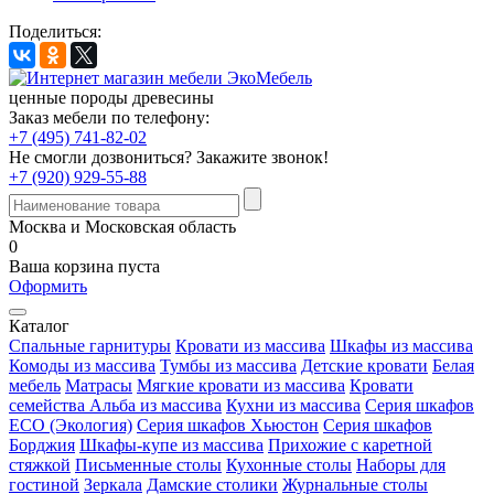
Поделиться:
ценные породы древесины
Заказ мебели по телефону:
+7 (495) 741-82-02
Не смогли дозвониться?
Закажите звонок!
+7 (920) 929-55-88
Москва и Московская область
0
Ваша корзина пуста
Оформить
Каталог
Спальные гарнитуры
Кровати из массива
Шкафы из массива
Комоды из массива
Тумбы из массива
Детские кровати
Белая
мебель
Матрасы
Мягкие кровати из массива
Кровати
семейства Альба из массива
Кухни из массива
Серия шкафов
ECO (Экология)
Серия шкафов Хьюстон
Серия шкафов
Борджия
Шкафы-купе из массива
Прихожие с каретной
стяжкой
Письменные столы
Кухонные столы
Наборы для
гостиной
Зеркала
Дамские столики
Журнальные столы