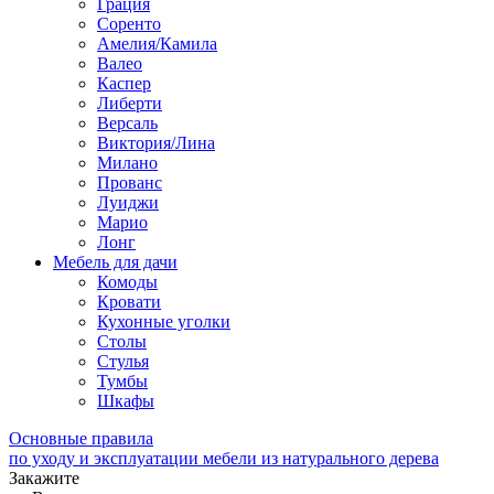
Грация
Соренто
Амелия/Камила
Валео
Каспер
Либерти
Версаль
Виктория/Лина
Милано
Прованс
Луиджи
Марио
Лонг
Мебель для дачи
Комоды
Кровати
Кухонные уголки
Столы
Стулья
Тумбы
Шкафы
Основные правила
по уходу и эксплуатации мебели из натурального дерева
Закажите