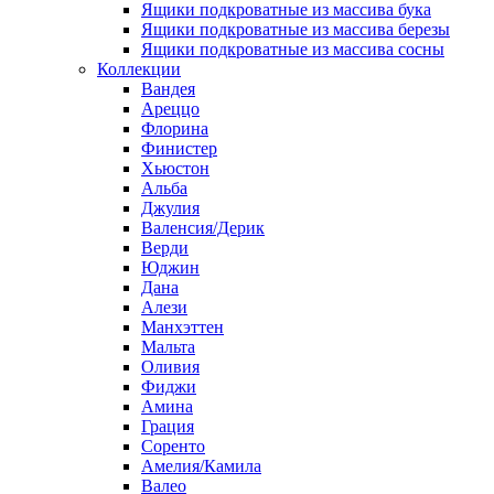
Ящики подкроватные из массива бука
Ящики подкроватные из массива березы
Ящики подкроватные из массива сосны
Коллекции
Вандея
Ареццо
Флорина
Финистер
Хьюстон
Альба
Джулия
Валенсия/Дерик
Верди
Юджин
Дана
Алези
Манхэттен
Мальта
Оливия
Фиджи
Амина
Грация
Соренто
Амелия/Камила
Валео