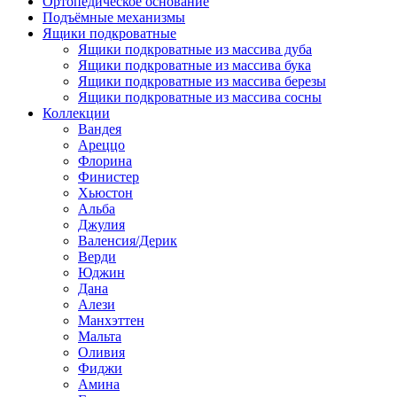
Ортопедическое основание
Подъёмные механизмы
Ящики подкроватные
Ящики подкроватные из массива дуба
Ящики подкроватные из массива бука
Ящики подкроватные из массива березы
Ящики подкроватные из массива сосны
Коллекции
Вандея
Ареццо
Флорина
Финистер
Хьюстон
Альба
Джулия
Валенсия/Дерик
Верди
Юджин
Дана
Алези
Манхэттен
Мальта
Оливия
Фиджи
Амина