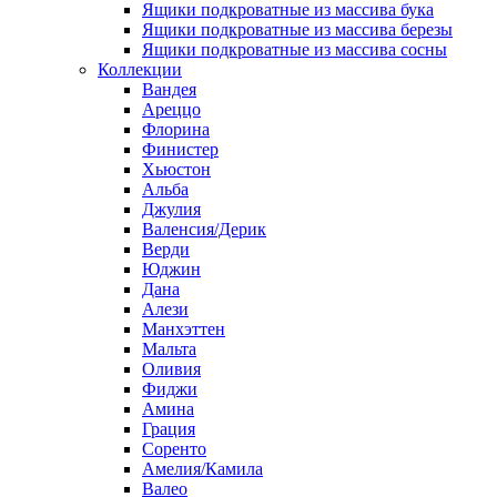
Ящики подкроватные из массива бука
Ящики подкроватные из массива березы
Ящики подкроватные из массива сосны
Коллекции
Вандея
Ареццо
Флорина
Финистер
Хьюстон
Альба
Джулия
Валенсия/Дерик
Верди
Юджин
Дана
Алези
Манхэттен
Мальта
Оливия
Фиджи
Амина
Грация
Соренто
Амелия/Камила
Валео