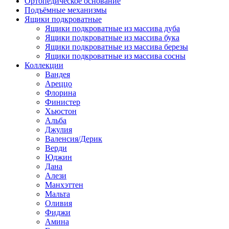
Ортопедическое основание
Подъёмные механизмы
Ящики подкроватные
Ящики подкроватные из массива дуба
Ящики подкроватные из массива бука
Ящики подкроватные из массива березы
Ящики подкроватные из массива сосны
Коллекции
Вандея
Ареццо
Флорина
Финистер
Хьюстон
Альба
Джулия
Валенсия/Дерик
Верди
Юджин
Дана
Алези
Манхэттен
Мальта
Оливия
Фиджи
Амина