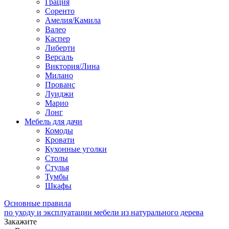
Грация
Соренто
Амелия/Камила
Валео
Каспер
Либерти
Версаль
Виктория/Лина
Милано
Прованс
Луиджи
Марио
Лонг
Мебель для дачи
Комоды
Кровати
Кухонные уголки
Столы
Стулья
Тумбы
Шкафы
Основные правила
по уходу и эксплуатации мебели из натурального дерева
Закажите