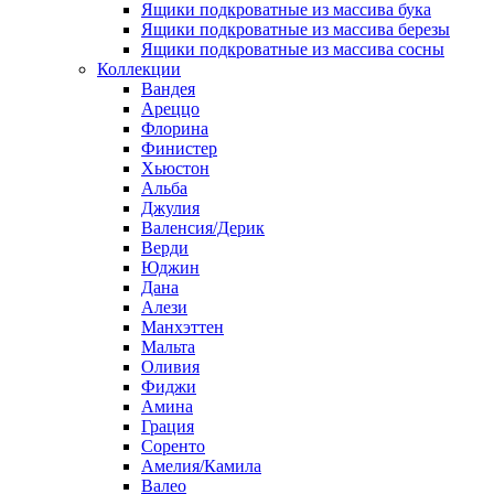
Ящики подкроватные из массива бука
Ящики подкроватные из массива березы
Ящики подкроватные из массива сосны
Коллекции
Вандея
Ареццо
Флорина
Финистер
Хьюстон
Альба
Джулия
Валенсия/Дерик
Верди
Юджин
Дана
Алези
Манхэттен
Мальта
Оливия
Фиджи
Амина
Грация
Соренто
Амелия/Камила
Валео