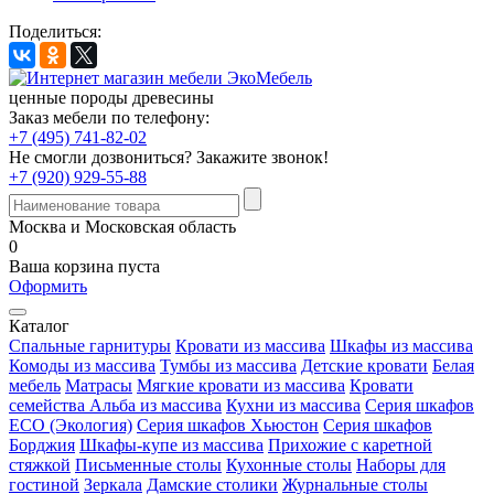
Поделиться:
ценные породы древесины
Заказ мебели по телефону:
+7 (495) 741-82-02
Не смогли дозвониться?
Закажите звонок!
+7 (920) 929-55-88
Москва и Московская область
0
Ваша корзина пуста
Оформить
Каталог
Спальные гарнитуры
Кровати из массива
Шкафы из массива
Комоды из массива
Тумбы из массива
Детские кровати
Белая
мебель
Матрасы
Мягкие кровати из массива
Кровати
семейства Альба из массива
Кухни из массива
Серия шкафов
ECO (Экология)
Серия шкафов Хьюстон
Серия шкафов
Борджия
Шкафы-купе из массива
Прихожие с каретной
стяжкой
Письменные столы
Кухонные столы
Наборы для
гостиной
Зеркала
Дамские столики
Журнальные столы