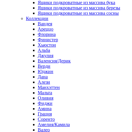
Ящики подкроватные из массива бука
Ящики подкроватные из массива березы
Ящики подкроватные из массива сосны
Коллекции
Вандея
Ареццо
Флорина
Финистер
Хьюстон
Альба
Джулия
Валенсия/Дерик
Верди
Юджин
Дана
Алези
Манхэттен
Мальта
Оливия
Фиджи
Амина
Грация
Соренто
Амелия/Камила
Валео