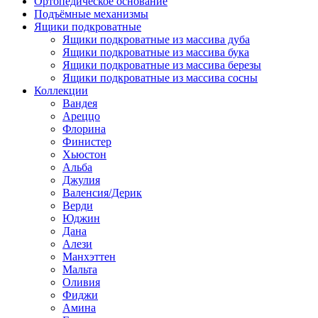
Ортопедическое основание
Подъёмные механизмы
Ящики подкроватные
Ящики подкроватные из массива дуба
Ящики подкроватные из массива бука
Ящики подкроватные из массива березы
Ящики подкроватные из массива сосны
Коллекции
Вандея
Ареццо
Флорина
Финистер
Хьюстон
Альба
Джулия
Валенсия/Дерик
Верди
Юджин
Дана
Алези
Манхэттен
Мальта
Оливия
Фиджи
Амина