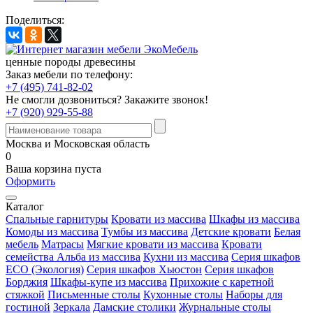
Поделиться:
ценные породы древесины
Заказ мебели по телефону:
+7 (495) 741-82-02
Не смогли дозвониться?
Закажите звонок!
+7 (920) 929-55-88
Москва и Московская область
0
Ваша корзина пуста
Оформить
Каталог
Спальные гарнитуры
Кровати из массива
Шкафы из массива
Комоды из массива
Тумбы из массива
Детские кровати
Белая
мебель
Матрасы
Мягкие кровати из массива
Кровати
семейства Альба из массива
Кухни из массива
Серия шкафов
ECO (Экология)
Серия шкафов Хьюстон
Серия шкафов
Борджия
Шкафы-купе из массива
Прихожие с каретной
стяжкой
Письменные столы
Кухонные столы
Наборы для
гостиной
Зеркала
Дамские столики
Журнальные столы