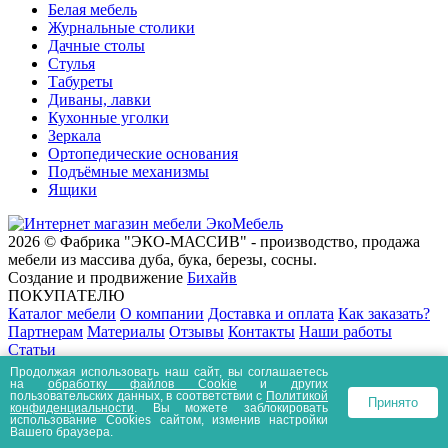
Белая мебель
Журнальные столики
Дачные столы
Стулья
Табуреты
Диваны, лавки
Кухонные уголки
Зеркала
Ортопедические основания
Подъёмные механизмы
Ящики
2026 © Фабрика "ЭКО-МАССИВ" - производство, продажа
мебели из массива дуба, бука, березы, сосны.
Создание и продвижение
Бихайв
ПОКУПАТЕЛЮ
Каталог мебели
О компании
Доставка и оплата
Как заказать?
Партнерам
Материалы
Отзывы
Контакты
Наши работы
Статьи
Наши контакты
Продолжая использовать наш сайт, вы соглашаетесь
на
обработку файлов Сookie
и других
+7 (495) 741-82-02
пользовательских данных, в соответствии с
Политикой
Принято
+7 (920) 929-55-88
конфиденциальности
. Вы можете заблокировать
использование Cookies сайтом, изменив настройки
info@eco-massive.ru
Вашего браузера.
По вопросам сотрудничества, представи­тельства и запросе