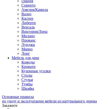
Грация
Соренто
Амелия/Камила
Валео
Каспер
Либерти
Версаль
Виктория/Лина
Милано
Прованс
Луиджи
Марио
Лонг
Мебель для дачи
Комоды
Кровати
Кухонные уголки
Столы
Стулья
Тумбы
Шкафы
Основные правила
по уходу и эксплуатации мебели из натурального дерева
Закажите