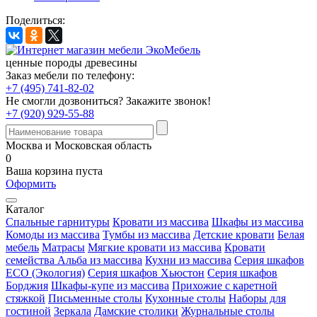
Поделиться:
ценные породы древесины
Заказ мебели по телефону:
+7 (495) 741-82-02
Не смогли дозвониться?
Закажите звонок!
+7 (920) 929-55-88
Москва и Московская область
0
Ваша корзина пуста
Оформить
Каталог
Спальные гарнитуры
Кровати из массива
Шкафы из массива
Комоды из массива
Тумбы из массива
Детские кровати
Белая
мебель
Матрасы
Мягкие кровати из массива
Кровати
семейства Альба из массива
Кухни из массива
Серия шкафов
ECO (Экология)
Серия шкафов Хьюстон
Серия шкафов
Борджия
Шкафы-купе из массива
Прихожие с каретной
стяжкой
Письменные столы
Кухонные столы
Наборы для
гостиной
Зеркала
Дамские столики
Журнальные столы