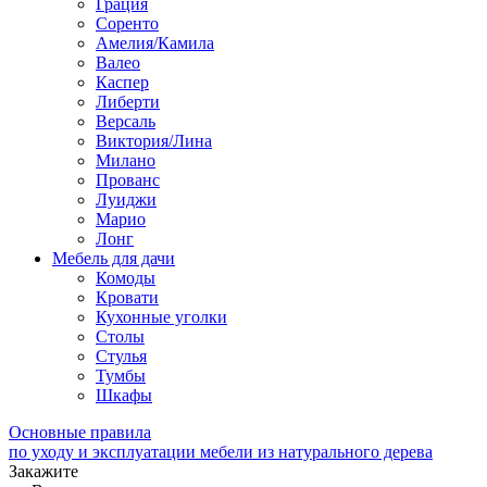
Грация
Соренто
Амелия/Камила
Валео
Каспер
Либерти
Версаль
Виктория/Лина
Милано
Прованс
Луиджи
Марио
Лонг
Мебель для дачи
Комоды
Кровати
Кухонные уголки
Столы
Стулья
Тумбы
Шкафы
Основные правила
по уходу и эксплуатации мебели из натурального дерева
Закажите