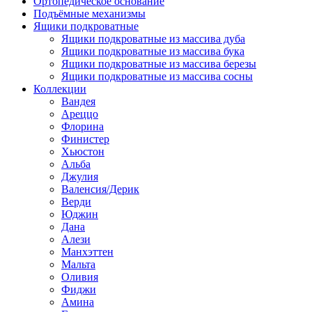
Ортопедическое основание
Подъёмные механизмы
Ящики подкроватные
Ящики подкроватные из массива дуба
Ящики подкроватные из массива бука
Ящики подкроватные из массива березы
Ящики подкроватные из массива сосны
Коллекции
Вандея
Ареццо
Флорина
Финистер
Хьюстон
Альба
Джулия
Валенсия/Дерик
Верди
Юджин
Дана
Алези
Манхэттен
Мальта
Оливия
Фиджи
Амина