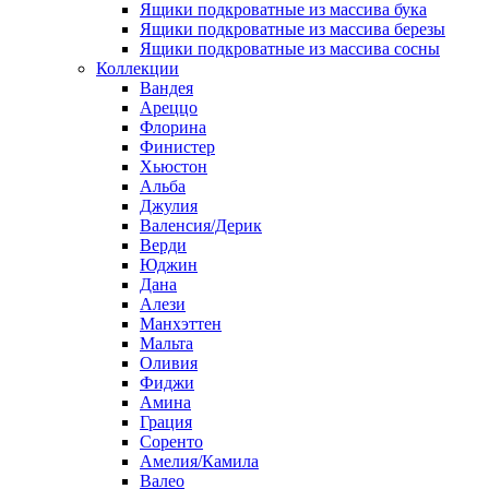
Ящики подкроватные из массива бука
Ящики подкроватные из массива березы
Ящики подкроватные из массива сосны
Коллекции
Вандея
Ареццо
Флорина
Финистер
Хьюстон
Альба
Джулия
Валенсия/Дерик
Верди
Юджин
Дана
Алези
Манхэттен
Мальта
Оливия
Фиджи
Амина
Грация
Соренто
Амелия/Камила
Валео