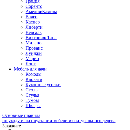
Грация
Соренто
Амелия/Камила
Валео
Каспер
Либерти
Версаль
Виктория/Лина
Милано
Прованс
Луиджи
Марио
Лонг
Мебель для дачи
Комоды
Кровати
Кухонные уголки
Столы
Стулья
Тумбы
Шкафы
Основные правила
по уходу и эксплуатации мебели из натурального дерева
Закажите