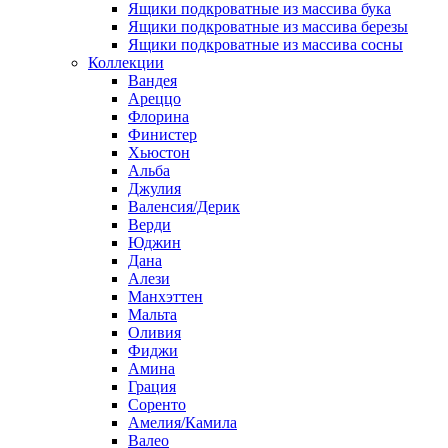
Ящики подкроватные из массива бука
Ящики подкроватные из массива березы
Ящики подкроватные из массива сосны
Коллекции
Вандея
Ареццо
Флорина
Финистер
Хьюстон
Альба
Джулия
Валенсия/Дерик
Верди
Юджин
Дана
Алези
Манхэттен
Мальта
Оливия
Фиджи
Амина
Грация
Соренто
Амелия/Камила
Валео