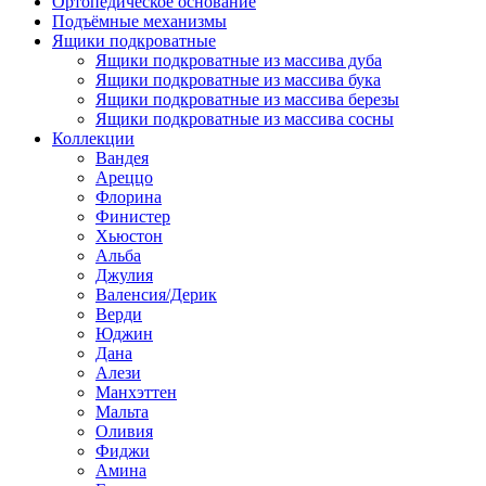
Ортопедическое основание
Подъёмные механизмы
Ящики подкроватные
Ящики подкроватные из массива дуба
Ящики подкроватные из массива бука
Ящики подкроватные из массива березы
Ящики подкроватные из массива сосны
Коллекции
Вандея
Ареццо
Флорина
Финистер
Хьюстон
Альба
Джулия
Валенсия/Дерик
Верди
Юджин
Дана
Алези
Манхэттен
Мальта
Оливия
Фиджи
Амина