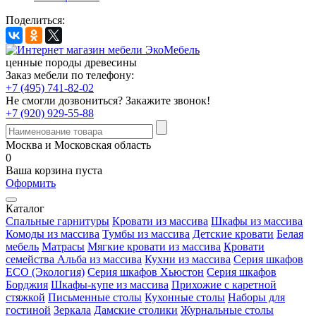
Поделиться:
ценные породы древесины
Заказ мебели по телефону:
+7 (495) 741-82-02
Не смогли дозвониться?
Закажите звонок!
+7 (920) 929-55-88
Москва и Московская область
0
Ваша корзина пуста
Оформить
Каталог
Спальные гарнитуры
Кровати из массива
Шкафы из массива
Комоды из массива
Тумбы из массива
Детские кровати
Белая
мебель
Матрасы
Мягкие кровати из массива
Кровати
семейства Альба из массива
Кухни из массива
Серия шкафов
ECO (Экология)
Серия шкафов Хьюстон
Серия шкафов
Борджия
Шкафы-купе из массива
Прихожие с каретной
стяжкой
Письменные столы
Кухонные столы
Наборы для
гостиной
Зеркала
Дамские столики
Журнальные столы