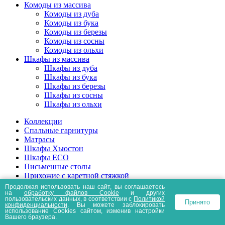
Комоды из массива
Комоды из дуба
Комоды из бука
Комоды из березы
Комоды из сосны
Комоды из ольхи
Шкафы из массива
Шкафы из дуба
Шкафы из бука
Шкафы из березы
Шкафы из сосны
Шкафы из ольхи
Коллекции
Спальные гарнитуры
Матрасы
Шкафы Хьюстон
Шкафы ECO
Письменные столы
Прихожие с каретной стяжкой
Кухонные столы
Продолжая использовать наш сайт, вы соглашаетесь
на
обработку файлов Сookie
и других
Дамские столики
пользовательских данных, в соответствии с
Политикой
Принято
Белая мебель
конфиденциальности
. Вы можете заблокировать
использование Cookies сайтом, изменив настройки
Журнальные столики
Вашего браузера.
Дачные столы