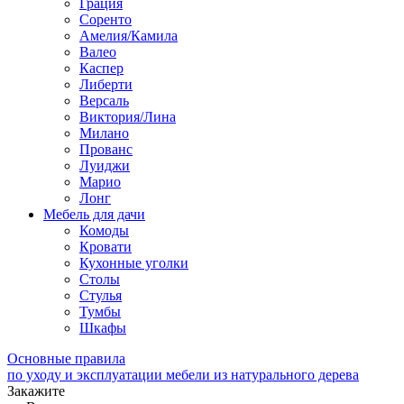
Грация
Соренто
Амелия/Камила
Валео
Каспер
Либерти
Версаль
Виктория/Лина
Милано
Прованс
Луиджи
Марио
Лонг
Мебель для дачи
Комоды
Кровати
Кухонные уголки
Столы
Стулья
Тумбы
Шкафы
Основные правила
по уходу и эксплуатации мебели из натурального дерева
Закажите