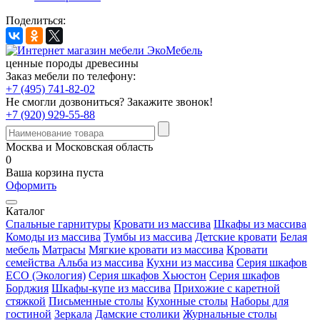
Поделиться:
ценные породы древесины
Заказ мебели по телефону:
+7 (495) 741-82-02
Не смогли дозвониться?
Закажите звонок!
+7 (920) 929-55-88
Москва и Московская область
0
Ваша корзина пуста
Оформить
Каталог
Спальные гарнитуры
Кровати из массива
Шкафы из массива
Комоды из массива
Тумбы из массива
Детские кровати
Белая
мебель
Матрасы
Мягкие кровати из массива
Кровати
семейства Альба из массива
Кухни из массива
Серия шкафов
ECO (Экология)
Серия шкафов Хьюстон
Серия шкафов
Борджия
Шкафы-купе из массива
Прихожие с каретной
стяжкой
Письменные столы
Кухонные столы
Наборы для
гостиной
Зеркала
Дамские столики
Журнальные столы