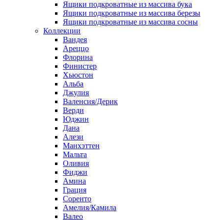
Ящики подкроватные из массива бука
Ящики подкроватные из массива березы
Ящики подкроватные из массива сосны
Коллекции
Вандея
Ареццо
Флорина
Финистер
Хьюстон
Альба
Джулия
Валенсия/Дерик
Верди
Юджин
Дана
Алези
Манхэттен
Мальта
Оливия
Фиджи
Амина
Грация
Соренто
Амелия/Камила
Валео