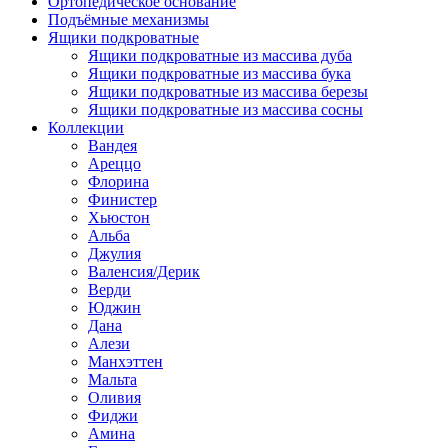
Ортопедическое основание
Подъёмные механизмы
Ящики подкроватные
Ящики подкроватные из массива дуба
Ящики подкроватные из массива бука
Ящики подкроватные из массива березы
Ящики подкроватные из массива сосны
Коллекции
Вандея
Ареццо
Флорина
Финистер
Хьюстон
Альба
Джулия
Валенсия/Дерик
Верди
Юджин
Дана
Алези
Манхэттен
Мальта
Оливия
Фиджи
Амина