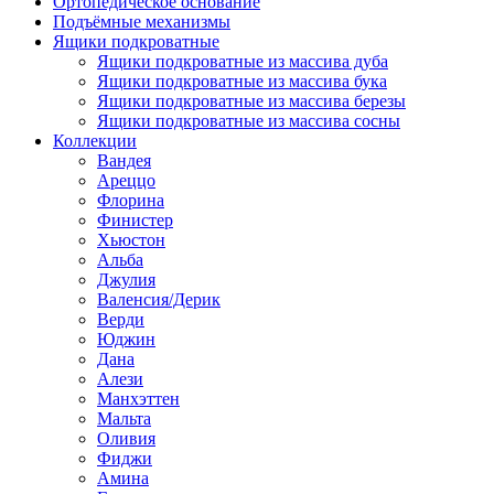
Ортопедическое основание
Подъёмные механизмы
Ящики подкроватные
Ящики подкроватные из массива дуба
Ящики подкроватные из массива бука
Ящики подкроватные из массива березы
Ящики подкроватные из массива сосны
Коллекции
Вандея
Ареццо
Флорина
Финистер
Хьюстон
Альба
Джулия
Валенсия/Дерик
Верди
Юджин
Дана
Алези
Манхэттен
Мальта
Оливия
Фиджи
Амина