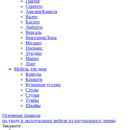
Грация
Соренто
Амелия/Камила
Валео
Каспер
Либерти
Версаль
Виктория/Лина
Милано
Прованс
Луиджи
Марио
Лонг
Мебель для дачи
Комоды
Кровати
Кухонные уголки
Столы
Стулья
Тумбы
Шкафы
Основные правила
по уходу и эксплуатации мебели из натурального дерева
Закажите