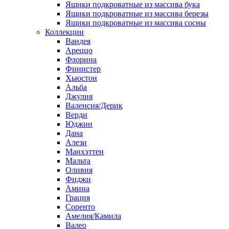
Ящики подкроватные из массива бука
Ящики подкроватные из массива березы
Ящики подкроватные из массива сосны
Коллекции
Вандея
Ареццо
Флорина
Финистер
Хьюстон
Альба
Джулия
Валенсия/Дерик
Верди
Юджин
Дана
Алези
Манхэттен
Мальта
Оливия
Фиджи
Амина
Грация
Соренто
Амелия/Камила
Валео