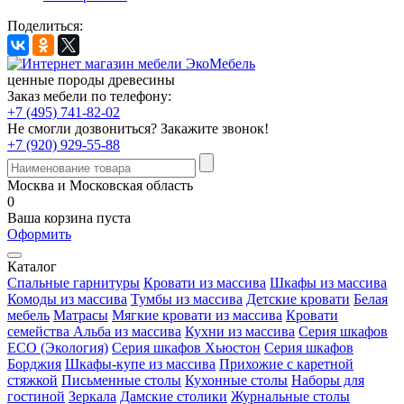
Поделиться:
ценные породы древесины
Заказ мебели по телефону:
+7 (495) 741-82-02
Не смогли дозвониться?
Закажите звонок!
+7 (920) 929-55-88
Москва и Московская область
0
Ваша корзина пуста
Оформить
Каталог
Спальные гарнитуры
Кровати из массива
Шкафы из массива
Комоды из массива
Тумбы из массива
Детские кровати
Белая
мебель
Матрасы
Мягкие кровати из массива
Кровати
семейства Альба из массива
Кухни из массива
Серия шкафов
ECO (Экология)
Серия шкафов Хьюстон
Серия шкафов
Борджия
Шкафы-купе из массива
Прихожие с каретной
стяжкой
Письменные столы
Кухонные столы
Наборы для
гостиной
Зеркала
Дамские столики
Журнальные столы