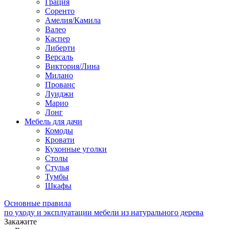
Грация
Соренто
Амелия/Камила
Валео
Каспер
Либерти
Версаль
Виктория/Лина
Милано
Прованс
Луиджи
Марио
Лонг
Мебель для дачи
Комоды
Кровати
Кухонные уголки
Столы
Стулья
Тумбы
Шкафы
Основные правила
по уходу и эксплуатации мебели из натурального дерева
Закажите