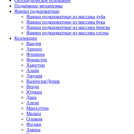
Ортопедическое основание
Подъёмные механизмы
Ящики подкроватные
Ящики подкроватные из массива дуба
Ящики подкроватные из массива бука
Ящики подкроватные из массива березы
Ящики подкроватные из массива сосны
Коллекции
Вандея
Ареццо
Флорина
Финистер
Хьюстон
Альба
Джулия
Валенсия/Дерик
Верди
Юджин
Дана
Алези
Манхэттен
Мальта
Оливия
Фиджи
Амина