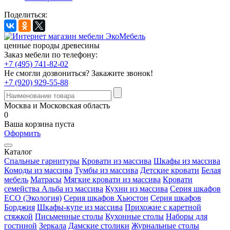
Поделиться:
ценные породы древесины
Заказ мебели по телефону:
+7 (495) 741-82-02
Не смогли дозвониться?
Закажите звонок!
+7 (920) 929-55-88
Москва и Московская область
0
Ваша корзина пуста
Оформить
Каталог
Спальные гарнитуры
Кровати из массива
Шкафы из массива
Комоды из массива
Тумбы из массива
Детские кровати
Белая
мебель
Матрасы
Мягкие кровати из массива
Кровати
семейства Альба из массива
Кухни из массива
Серия шкафов
ECO (Экология)
Серия шкафов Хьюстон
Серия шкафов
Борджия
Шкафы-купе из массива
Прихожие с каретной
стяжкой
Письменные столы
Кухонные столы
Наборы для
гостиной
Зеркала
Дамские столики
Журнальные столы