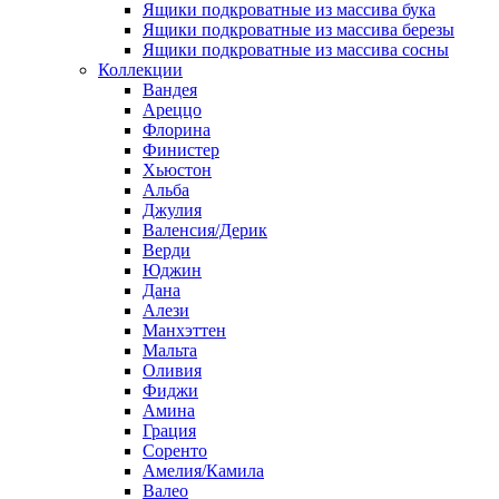
Ящики подкроватные из массива бука
Ящики подкроватные из массива березы
Ящики подкроватные из массива сосны
Коллекции
Вандея
Ареццо
Флорина
Финистер
Хьюстон
Альба
Джулия
Валенсия/Дерик
Верди
Юджин
Дана
Алези
Манхэттен
Мальта
Оливия
Фиджи
Амина
Грация
Соренто
Амелия/Камила
Валео