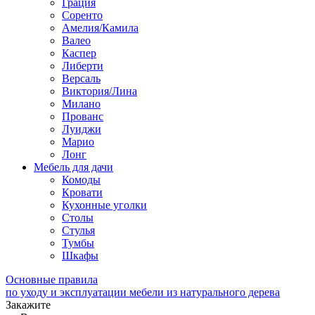
Грация
Соренто
Амелия/Камила
Валео
Каспер
Либерти
Версаль
Виктория/Лина
Милано
Прованс
Луиджи
Марио
Лонг
Мебель для дачи
Комоды
Кровати
Кухонные уголки
Столы
Стулья
Тумбы
Шкафы
Основные правила
по уходу и эксплуатации мебели из натурального дерева
Закажите