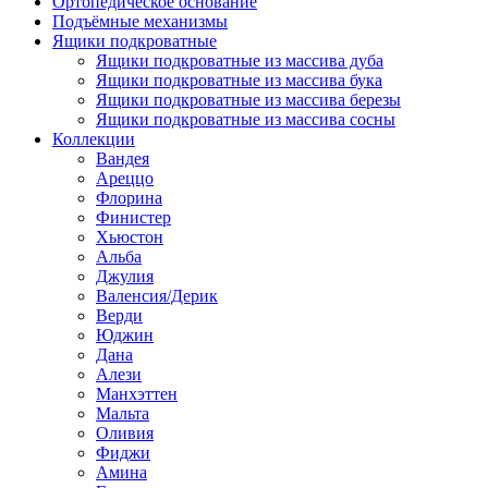
Ортопедическое основание
Подъёмные механизмы
Ящики подкроватные
Ящики подкроватные из массива дуба
Ящики подкроватные из массива бука
Ящики подкроватные из массива березы
Ящики подкроватные из массива сосны
Коллекции
Вандея
Ареццо
Флорина
Финистер
Хьюстон
Альба
Джулия
Валенсия/Дерик
Верди
Юджин
Дана
Алези
Манхэттен
Мальта
Оливия
Фиджи
Амина