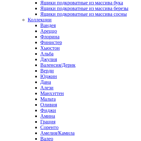
Ящики подкроватные из массива бука
Ящики подкроватные из массива березы
Ящики подкроватные из массива сосны
Коллекции
Вандея
Ареццо
Флорина
Финистер
Хьюстон
Альба
Джулия
Валенсия/Дерик
Верди
Юджин
Дана
Алези
Манхэттен
Мальта
Оливия
Фиджи
Амина
Грация
Соренто
Амелия/Камила
Валео