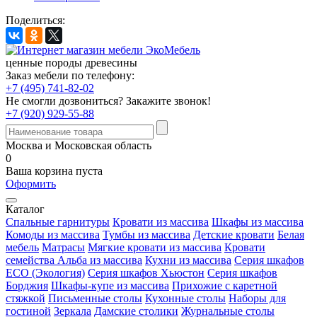
Поделиться:
ценные породы древесины
Заказ мебели по телефону:
+7 (495) 741-82-02
Не смогли дозвониться?
Закажите звонок!
+7 (920) 929-55-88
Москва и Московская область
0
Ваша корзина пуста
Оформить
Каталог
Спальные гарнитуры
Кровати из массива
Шкафы из массива
Комоды из массива
Тумбы из массива
Детские кровати
Белая
мебель
Матрасы
Мягкие кровати из массива
Кровати
семейства Альба из массива
Кухни из массива
Серия шкафов
ECO (Экология)
Серия шкафов Хьюстон
Серия шкафов
Борджия
Шкафы-купе из массива
Прихожие с каретной
стяжкой
Письменные столы
Кухонные столы
Наборы для
гостиной
Зеркала
Дамские столики
Журнальные столы