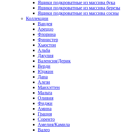
Ящики подкроватные из массива бука
Ящики подкроватные из массива березы
Ящики подкроватные из массива сосны
Коллекции
Вандея
Ареццо
Флорина
Финистер
Хьюстон
Альба
Джулия
Валенсия/Дерик
Верди
Юджин
Дана
Алези
Манхэттен
Мальта
Оливия
Фиджи
Амина
Грация
Соренто
Амелия/Камила
Валео