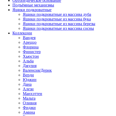
Ортопедическое основание
Подъёмные механизмы
Ящики подкроватные
Ящики подкроватные из массива дуба
Ящики подкроватные из массива бука
Ящики подкроватные из массива березы
Ящики подкроватные из массива сосны
Коллекции
Вандея
Ареццо
Флорина
Финистер
Хьюстон
Альба
Джулия
Валенсия/Дерик
Верди
Юджин
Дана
Алези
Манхэттен
Мальта
Оливия
Фиджи
Амина