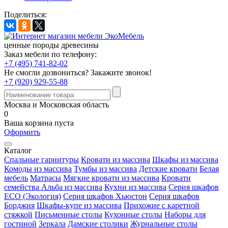
Поделиться:
ценные породы древесины
Заказ мебели по телефону:
+7 (495) 741-82-02
Не смогли дозвониться?
Закажите звонок!
+7 (920) 929-55-88
Москва и Московская область
0
Ваша корзина пуста
Оформить
Каталог
Спальные гарнитуры
Кровати из массива
Шкафы из массива
Комоды из массива
Тумбы из массива
Детские кровати
Белая
мебель
Матрасы
Мягкие кровати из массива
Кровати
семейства Альба из массива
Кухни из массива
Серия шкафов
ECO (Экология)
Серия шкафов Хьюстон
Серия шкафов
Борджия
Шкафы-купе из массива
Прихожие с каретной
стяжкой
Письменные столы
Кухонные столы
Наборы для
гостиной
Зеркала
Дамские столики
Журнальные столы