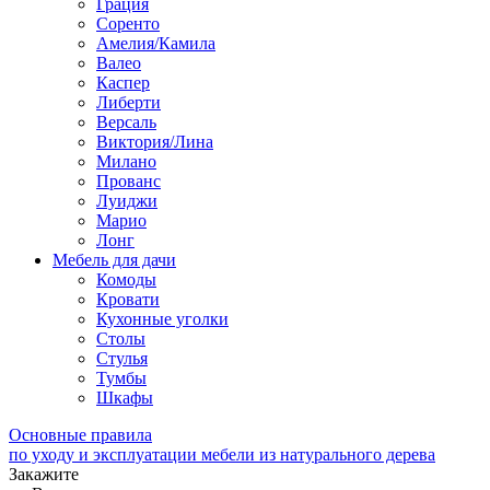
Грация
Соренто
Амелия/Камила
Валео
Каспер
Либерти
Версаль
Виктория/Лина
Милано
Прованс
Луиджи
Марио
Лонг
Мебель для дачи
Комоды
Кровати
Кухонные уголки
Столы
Стулья
Тумбы
Шкафы
Основные правила
по уходу и эксплуатации мебели из натурального дерева
Закажите