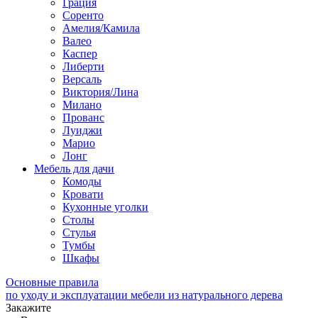
Грация
Соренто
Амелия/Камила
Валео
Каспер
Либерти
Версаль
Виктория/Лина
Милано
Прованс
Луиджи
Марио
Лонг
Мебель для дачи
Комоды
Кровати
Кухонные уголки
Столы
Стулья
Тумбы
Шкафы
Основные правила
по уходу и эксплуатации мебели из натурального дерева
Закажите