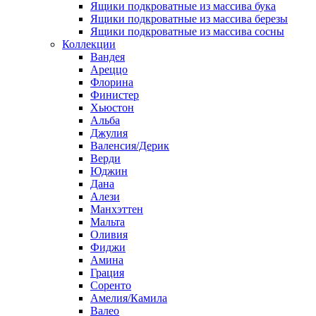
Ящики подкроватные из массива бука
Ящики подкроватные из массива березы
Ящики подкроватные из массива сосны
Коллекции
Вандея
Ареццо
Флорина
Финистер
Хьюстон
Альба
Джулия
Валенсия/Дерик
Верди
Юджин
Дана
Алези
Манхэттен
Мальта
Оливия
Фиджи
Амина
Грация
Соренто
Амелия/Камила
Валео