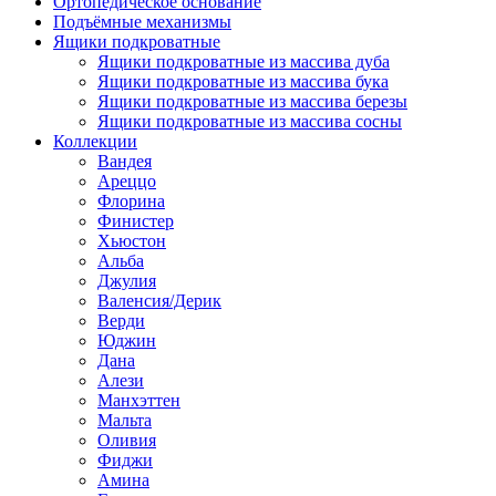
Ортопедическое основание
Подъёмные механизмы
Ящики подкроватные
Ящики подкроватные из массива дуба
Ящики подкроватные из массива бука
Ящики подкроватные из массива березы
Ящики подкроватные из массива сосны
Коллекции
Вандея
Ареццо
Флорина
Финистер
Хьюстон
Альба
Джулия
Валенсия/Дерик
Верди
Юджин
Дана
Алези
Манхэттен
Мальта
Оливия
Фиджи
Амина