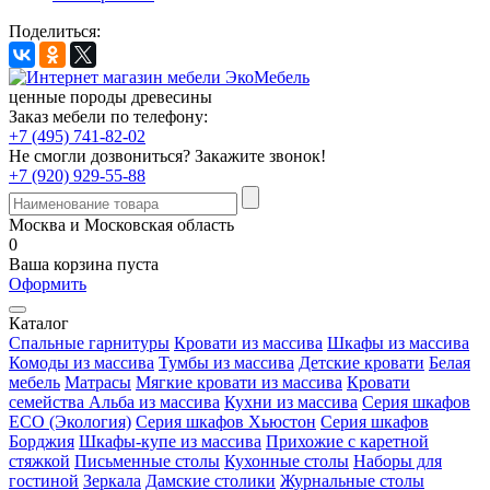
Поделиться:
ценные породы древесины
Заказ мебели по телефону:
+7 (495) 741-82-02
Не смогли дозвониться?
Закажите звонок!
+7 (920) 929-55-88
Москва и Московская область
0
Ваша корзина пуста
Оформить
Каталог
Спальные гарнитуры
Кровати из массива
Шкафы из массива
Комоды из массива
Тумбы из массива
Детские кровати
Белая
мебель
Матрасы
Мягкие кровати из массива
Кровати
семейства Альба из массива
Кухни из массива
Серия шкафов
ECO (Экология)
Серия шкафов Хьюстон
Серия шкафов
Борджия
Шкафы-купе из массива
Прихожие с каретной
стяжкой
Письменные столы
Кухонные столы
Наборы для
гостиной
Зеркала
Дамские столики
Журнальные столы