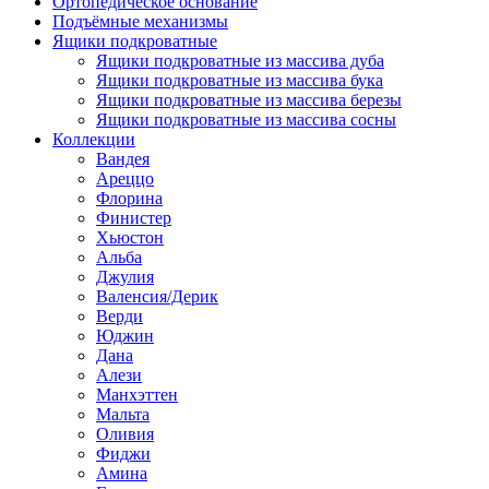
Ортопедическое основание
Подъёмные механизмы
Ящики подкроватные
Ящики подкроватные из массива дуба
Ящики подкроватные из массива бука
Ящики подкроватные из массива березы
Ящики подкроватные из массива сосны
Коллекции
Вандея
Ареццо
Флорина
Финистер
Хьюстон
Альба
Джулия
Валенсия/Дерик
Верди
Юджин
Дана
Алези
Манхэттен
Мальта
Оливия
Фиджи
Амина