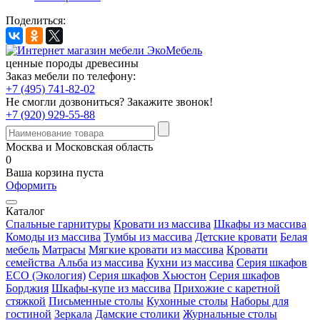
Поделиться:
ценные породы древесины
Заказ мебели по телефону:
+7 (495) 741-82-02
Не смогли дозвониться?
Закажите звонок!
+7 (920) 929-55-88
Москва и Московская область
0
Ваша корзина пуста
Оформить
Каталог
Спальные гарнитуры
Кровати из массива
Шкафы из массива
Комоды из массива
Тумбы из массива
Детские кровати
Белая
мебель
Матрасы
Мягкие кровати из массива
Кровати
семейства Альба из массива
Кухни из массива
Серия шкафов
ECO (Экология)
Серия шкафов Хьюстон
Серия шкафов
Борджия
Шкафы-купе из массива
Прихожие с каретной
стяжкой
Письменные столы
Кухонные столы
Наборы для
гостиной
Зеркала
Дамские столики
Журнальные столы