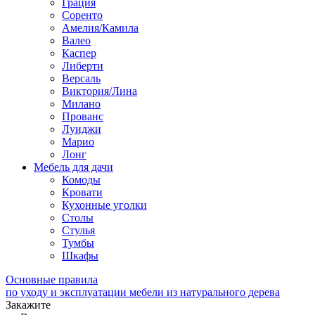
Грация
Соренто
Амелия/Камила
Валео
Каспер
Либерти
Версаль
Виктория/Лина
Милано
Прованс
Луиджи
Марио
Лонг
Мебель для дачи
Комоды
Кровати
Кухонные уголки
Столы
Стулья
Тумбы
Шкафы
Основные правила
по уходу и эксплуатации мебели из натурального дерева
Закажите