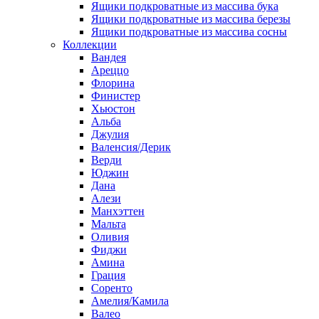
Ящики подкроватные из массива бука
Ящики подкроватные из массива березы
Ящики подкроватные из массива сосны
Коллекции
Вандея
Ареццо
Флорина
Финистер
Хьюстон
Альба
Джулия
Валенсия/Дерик
Верди
Юджин
Дана
Алези
Манхэттен
Мальта
Оливия
Фиджи
Амина
Грация
Соренто
Амелия/Камила
Валео