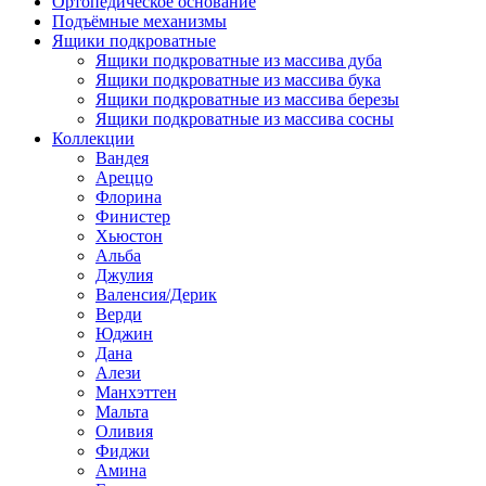
Ортопедическое основание
Подъёмные механизмы
Ящики подкроватные
Ящики подкроватные из массива дуба
Ящики подкроватные из массива бука
Ящики подкроватные из массива березы
Ящики подкроватные из массива сосны
Коллекции
Вандея
Ареццо
Флорина
Финистер
Хьюстон
Альба
Джулия
Валенсия/Дерик
Верди
Юджин
Дана
Алези
Манхэттен
Мальта
Оливия
Фиджи
Амина