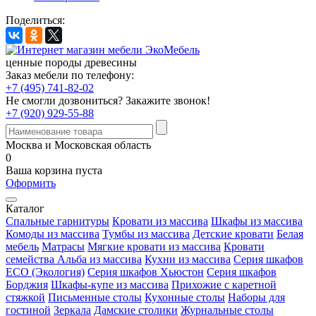
Поделиться:
ценные породы древесины
Заказ мебели по телефону:
+7 (495) 741-82-02
Не смогли дозвониться?
Закажите звонок!
+7 (920) 929-55-88
Москва и Московская область
0
Ваша корзина пуста
Оформить
Каталог
Спальные гарнитуры
Кровати из массива
Шкафы из массива
Комоды из массива
Тумбы из массива
Детские кровати
Белая
мебель
Матрасы
Мягкие кровати из массива
Кровати
семейства Альба из массива
Кухни из массива
Серия шкафов
ECO (Экология)
Серия шкафов Хьюстон
Серия шкафов
Борджия
Шкафы-купе из массива
Прихожие с каретной
стяжкой
Письменные столы
Кухонные столы
Наборы для
гостиной
Зеркала
Дамские столики
Журнальные столы