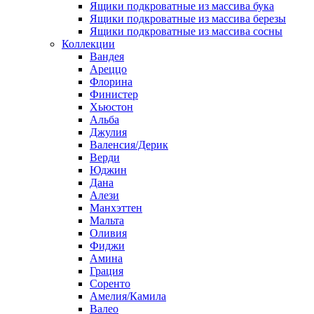
Ящики подкроватные из массива бука
Ящики подкроватные из массива березы
Ящики подкроватные из массива сосны
Коллекции
Вандея
Ареццо
Флорина
Финистер
Хьюстон
Альба
Джулия
Валенсия/Дерик
Верди
Юджин
Дана
Алези
Манхэттен
Мальта
Оливия
Фиджи
Амина
Грация
Соренто
Амелия/Камила
Валео