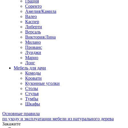
Грация
Соренто
Амелия/Камила
Валео
Каспер
Либерти
Версаль
Виктория/Лина
Милано
Прованс
Луиджи
Марио
Лонг
Мебель для дачи
Комоды
Кровати
Кухонные уголки
Столы
Стулья
Тумбы
Шкафы
Основные правила
по уходу и эксплуатации мебели из натурального дерева
Закажите