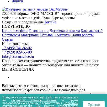
Ящики
2026 © Фабрика "ЭКО-МАССИВ" - производство, продажа
мебели из массива дуба, бука, березы, сосны.
Создание и продвижение
Бихайв
ПОКУПАТЕЛЮ
Каталог мебели
О компании
Доставка и оплата
Как заказать?
Партнерам
Материалы
Отзывы
Контакты
Наши работы
Статьи
Наши контакты
+7 (495) 741-82-02
+7 (920) 929-55-88
info@eco-massive.ru
По вопросам сотрудничества, представи­тельства и запросе
оптовых цен — звоните по телефону или пишите на почту.
МЫ В СОЦСЕТЯХ
Работая с этим сайтом, вы даете свое согласие на
использование файлов cookie. Это необходимо для
нормального функционирования сайта и анализа трафика.
Продолжая использовать наш сайт, вы соглашаетесь
Информация, представленная на сайте носит
на
обработку файлов Сookie
и других
информационный характер и не является публичной офертой.
пользовательских данных, в соответствии с
Политикой
Принято
конфиденциальности
. Вы можете заблокировать