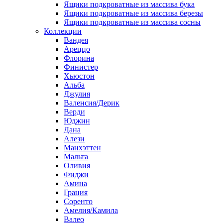
Ящики подкроватные из массива бука
Ящики подкроватные из массива березы
Ящики подкроватные из массива сосны
Коллекции
Вандея
Ареццо
Флорина
Финистер
Хьюстон
Альба
Джулия
Валенсия/Дерик
Верди
Юджин
Дана
Алези
Манхэттен
Мальта
Оливия
Фиджи
Амина
Грация
Соренто
Амелия/Камила
Валео