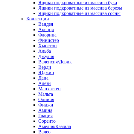
Ящики подкроватные из массива бука
Ящики подкроватные из массива березы
Ящики подкроватные из массива сосны
Коллекции
Вандея
Ареццо
Флорина
Финистер
Хьюстон
Альба
Джулия
Валенсия/Дерик
Верди
Юджин
Дана
Алези
Манхэттен
Мальта
Оливия
Фиджи
Амина
Грация
Соренто
Амелия/Камила
Валео