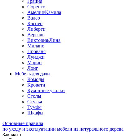
Грация
Соренто
Амелия/Камила
Валео
Каспер
Либерти
Версаль
Виктория/Лина
Милано
Прованс
Луиджи
Марио
Лонг
Мебель для дачи
Комоды
Кровати
Кухонные уголки
Столы
Стулья
Тумбы
Шкафы
Основные правила
по уходу и эксплуатации мебели из натурального дерева
Закажите