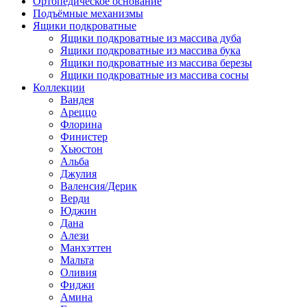
Ортопедическое основание
Подъёмные механизмы
Ящики подкроватные
Ящики подкроватные из массива дуба
Ящики подкроватные из массива бука
Ящики подкроватные из массива березы
Ящики подкроватные из массива сосны
Коллекции
Вандея
Ареццо
Флорина
Финистер
Хьюстон
Альба
Джулия
Валенсия/Дерик
Верди
Юджин
Дана
Алези
Манхэттен
Мальта
Оливия
Фиджи
Амина