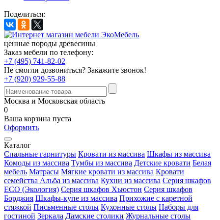
Поделиться:
ценные породы древесины
Заказ мебели по телефону:
+7 (495) 741-82-02
Не смогли дозвониться?
Закажите звонок!
+7 (920) 929-55-88
Москва и Московская область
0
Ваша корзина пуста
Оформить
Каталог
Спальные гарнитуры
Кровати из массива
Шкафы из массива
Комоды из массива
Тумбы из массива
Детские кровати
Белая
мебель
Матрасы
Мягкие кровати из массива
Кровати
семейства Альба из массива
Кухни из массива
Серия шкафов
ECO (Экология)
Серия шкафов Хьюстон
Серия шкафов
Борджия
Шкафы-купе из массива
Прихожие с каретной
стяжкой
Письменные столы
Кухонные столы
Наборы для
гостиной
Зеркала
Дамские столики
Журнальные столы