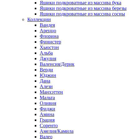
Ящики подкроватные из массива бука
Ящики подкроватные из массива березы
Ящики подкроватные из массива сосны
Коллекции
Вандея
Ареццо
Флорина
Финистер
Хьюстон
Альба
Джулия
Валенсия/Дерик
Верди
Юджин
Дана
Алези
Манхэттен
Мальта
Оливия
Фиджи
Амина
Грация
Соренто
Амелия/Камила
Валео