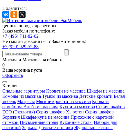
Поделиться:
ценные породы древесины
Заказ мебели по телефону:
+7 (495) 741-82-02
Не смогли дозвониться?
Закажите звонок!
+7 (920) 929-55-88
Москва и Московская область
0
Ваша корзина пуста
Оформить
Каталог
Спальные гарнитуры
Кровати из массива
Шкафы из массива
Комоды из массива
Тумбы из массива
Детские кровати
Белая
мебель
Матрасы
Мягкие кровати из массива
Кровати
семейства Альба из массива
Кухни из массива
Серия шкафов
ECO (Экология)
Серия шкафов Хьюстон
Серия шкафов
Борджия
Шкафы-купе из массива
Прихожие с каретной
стяжкой
Письменные столы
Кухонные столы
Наборы для
гостиной
Зеркала
Дамские столики
Журнальные столы