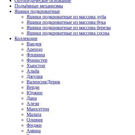
Ортопедическое основание
Подъёмные механизмы
Ящики подкроватные
Ящики подкроватные из массива дуба
Ящики подкроватные из массива бука
Ящики подкроватные из массива березы
Ящики подкроватные из массива сосны
Коллекции
Вандея
Ареццо
Флорина
Финистер
Хьюстон
Альба
Джулия
Валенсия/Дерик
Верди
Юджин
Дана
Алези
Манхэттен
Мальта
Оливия
Фиджи
Амина