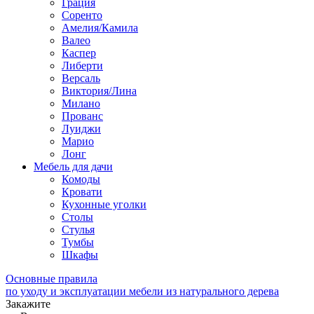
Грация
Соренто
Амелия/Камила
Валео
Каспер
Либерти
Версаль
Виктория/Лина
Милано
Прованс
Луиджи
Марио
Лонг
Мебель для дачи
Комоды
Кровати
Кухонные уголки
Столы
Стулья
Тумбы
Шкафы
Основные правила
по уходу и эксплуатации мебели из натурального дерева
Закажите