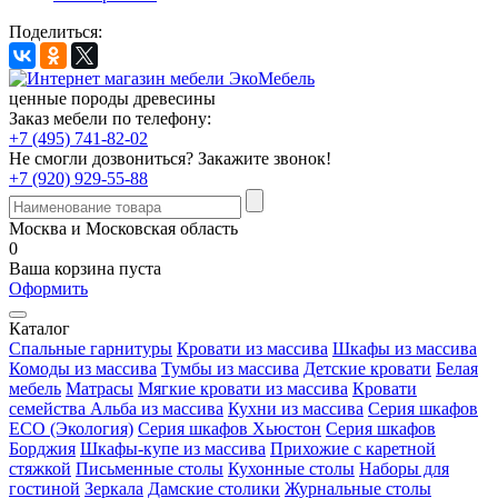
Поделиться:
ценные породы древесины
Заказ мебели по телефону:
+7 (495) 741-82-02
Не смогли дозвониться?
Закажите звонок!
+7 (920) 929-55-88
Москва и Московская область
0
Ваша корзина пуста
Оформить
Каталог
Спальные гарнитуры
Кровати из массива
Шкафы из массива
Комоды из массива
Тумбы из массива
Детские кровати
Белая
мебель
Матрасы
Мягкие кровати из массива
Кровати
семейства Альба из массива
Кухни из массива
Серия шкафов
ECO (Экология)
Серия шкафов Хьюстон
Серия шкафов
Борджия
Шкафы-купе из массива
Прихожие с каретной
стяжкой
Письменные столы
Кухонные столы
Наборы для
гостиной
Зеркала
Дамские столики
Журнальные столы