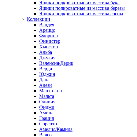
Ящики подкроватные из массива бука
Ящики подкроватные из массива березы
Ящики подкроватные из массива сосны
Коллекции
Вандея
Ареццо
Флорина
Финистер
Хьюстон
Альба
Джулия
Валенсия/Дерик
Верди
Юджин
Дана
Алези
Манхэттен
Мальта
Оливия
Фиджи
Амина
Грация
Соренто
Амелия/Камила
Валео