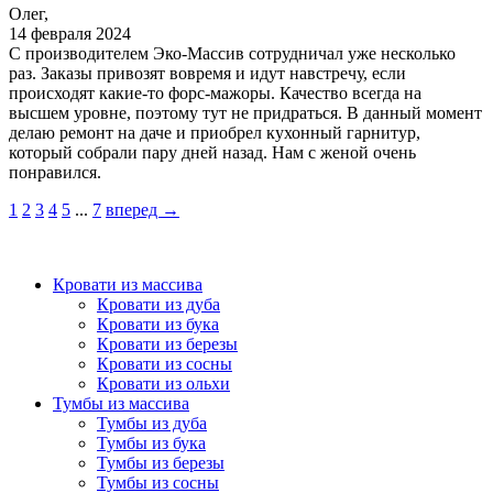
Олег,
14 февраля 2024
С производителем Эко-Массив сотрудничал уже несколько
раз. Заказы привозят вовремя и идут навстречу, если
происходят какие-то форс-мажоры. Качество всегда на
высшем уровне, поэтому тут не придраться. В данный момент
делаю ремонт на даче и приобрел кухонный гарнитур,
который собрали пару дней назад. Нам с женой очень
понравился.
1
2
3
4
5
...
7
вперед →
Кровати из массива
Кровати из дуба
Кровати из бука
Кровати из березы
Кровати из сосны
Кровати из ольхи
Тумбы из массива
Тумбы из дуба
Тумбы из бука
Тумбы из березы
Тумбы из сосны