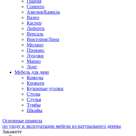
Грация
Соренто
Амелия/Камила
Валео
Каспер
Либерти
Версаль
Виктория/Лина
Милано
Прованс
Луиджи
Марио
Лонг
Мебель для дачи
Комоды
Кровати
Кухонные уголки
Столы
Стулья
Тумбы
Шкафы
Основные правила
по уходу и эксплуатации мебели из натурального дерева
Закажите