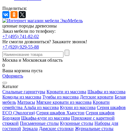
Поделиться:
ценные породы древесины
Заказ мебели по телефону:
+7 (495) 741-82-02
Не смогли дозвониться?
Закажите звонок!
+7 (920) 929-55-88
Москва и Московская область
0
Ваша корзина пуста
Оформить
Каталог
Спальные гарнитуры
Кровати из массива
Шкафы из массива
Комоды из массива
Тумбы из массива
Детские кровати
Белая
мебель
Матрасы
Мягкие кровати из массива
Кровати
семейства Альба из массива
Кухни из массива
Серия шкафов
ECO (Экология)
Серия шкафов Хьюстон
Серия шкафов
Борджия
Шкафы-купе из массива
Прихожие с каретной
стяжкой
Письменные столы
Кухонные столы
Наборы для
гостиной
Зеркала
Дамские столики
Журнальные столы