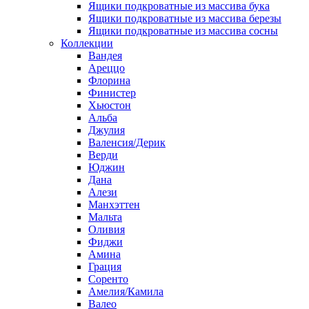
Ящики подкроватные из массива бука
Ящики подкроватные из массива березы
Ящики подкроватные из массива сосны
Коллекции
Вандея
Ареццо
Флорина
Финистер
Хьюстон
Альба
Джулия
Валенсия/Дерик
Верди
Юджин
Дана
Алези
Манхэттен
Мальта
Оливия
Фиджи
Амина
Грация
Соренто
Амелия/Камила
Валео