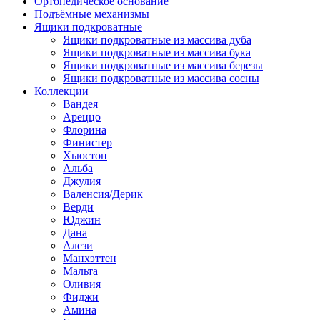
Ортопедическое основание
Подъёмные механизмы
Ящики подкроватные
Ящики подкроватные из массива дуба
Ящики подкроватные из массива бука
Ящики подкроватные из массива березы
Ящики подкроватные из массива сосны
Коллекции
Вандея
Ареццо
Флорина
Финистер
Хьюстон
Альба
Джулия
Валенсия/Дерик
Верди
Юджин
Дана
Алези
Манхэттен
Мальта
Оливия
Фиджи
Амина