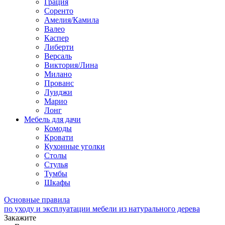
Грация
Соренто
Амелия/Камила
Валео
Каспер
Либерти
Версаль
Виктория/Лина
Милано
Прованс
Луиджи
Марио
Лонг
Мебель для дачи
Комоды
Кровати
Кухонные уголки
Столы
Стулья
Тумбы
Шкафы
Основные правила
по уходу и эксплуатации мебели из натурального дерева
Закажите