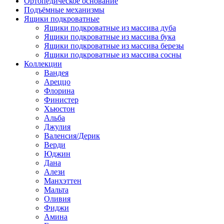
Ортопедическое основание
Подъёмные механизмы
Ящики подкроватные
Ящики подкроватные из массива дуба
Ящики подкроватные из массива бука
Ящики подкроватные из массива березы
Ящики подкроватные из массива сосны
Коллекции
Вандея
Ареццо
Флорина
Финистер
Хьюстон
Альба
Джулия
Валенсия/Дерик
Верди
Юджин
Дана
Алези
Манхэттен
Мальта
Оливия
Фиджи
Амина