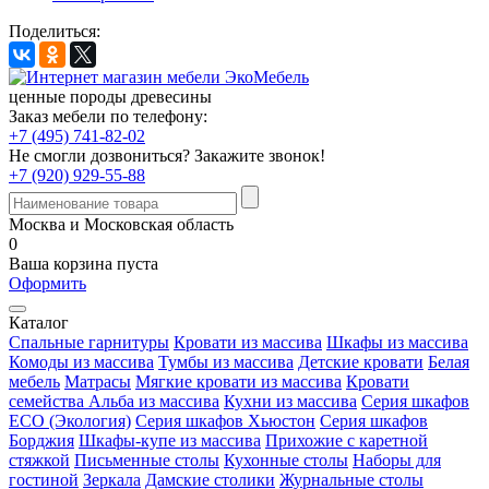
Поделиться:
ценные породы древесины
Заказ мебели по телефону:
+7 (495) 741-82-02
Не смогли дозвониться?
Закажите звонок!
+7 (920) 929-55-88
Москва и Московская область
0
Ваша корзина пуста
Оформить
Каталог
Спальные гарнитуры
Кровати из массива
Шкафы из массива
Комоды из массива
Тумбы из массива
Детские кровати
Белая
мебель
Матрасы
Мягкие кровати из массива
Кровати
семейства Альба из массива
Кухни из массива
Серия шкафов
ECO (Экология)
Серия шкафов Хьюстон
Серия шкафов
Борджия
Шкафы-купе из массива
Прихожие с каретной
стяжкой
Письменные столы
Кухонные столы
Наборы для
гостиной
Зеркала
Дамские столики
Журнальные столы