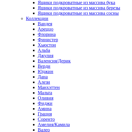
Ящики подкроватные из массива бука
Ящики подкроватные из массива березы
Ящики подкроватные из массива сосны
Коллекции
Вандея
Ареццо
Флорина
Финистер
Хьюстон
Альба
Джулия
Валенсия/Дерик
Верди
Юджин
Дана
Алези
Манхэттен
Мальта
Оливия
Фиджи
Амина
Грация
Соренто
Амелия/Камила
Валео