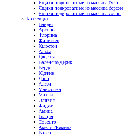
Ящики подкроватные из массива бука
Ящики подкроватные из массива березы
Ящики подкроватные из массива сосны
Коллекции
Вандея
Ареццо
Флорина
Финистер
Хьюстон
Альба
Джулия
Валенсия/Дерик
Верди
Юджин
Дана
Алези
Манхэттен
Мальта
Оливия
Фиджи
Амина
Грация
Соренто
Амелия/Камила
Валео