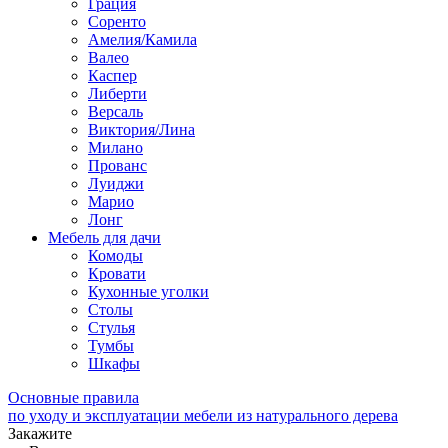
Грация
Соренто
Амелия/Камила
Валео
Каспер
Либерти
Версаль
Виктория/Лина
Милано
Прованс
Луиджи
Марио
Лонг
Мебель для дачи
Комоды
Кровати
Кухонные уголки
Столы
Стулья
Тумбы
Шкафы
Основные правила
по уходу и эксплуатации мебели из натурального дерева
Закажите