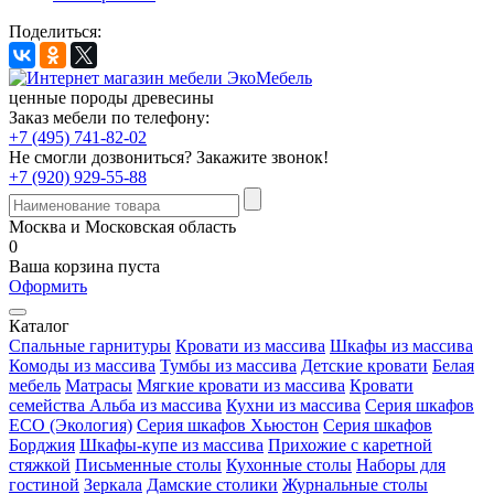
Поделиться:
ценные породы древесины
Заказ мебели по телефону:
+7 (495) 741-82-02
Не смогли дозвониться?
Закажите звонок!
+7 (920) 929-55-88
Москва и Московская область
0
Ваша корзина пуста
Оформить
Каталог
Спальные гарнитуры
Кровати из массива
Шкафы из массива
Комоды из массива
Тумбы из массива
Детские кровати
Белая
мебель
Матрасы
Мягкие кровати из массива
Кровати
семейства Альба из массива
Кухни из массива
Серия шкафов
ECO (Экология)
Серия шкафов Хьюстон
Серия шкафов
Борджия
Шкафы-купе из массива
Прихожие с каретной
стяжкой
Письменные столы
Кухонные столы
Наборы для
гостиной
Зеркала
Дамские столики
Журнальные столы