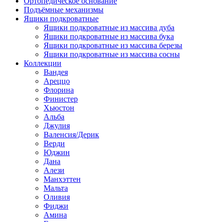
Ортопедическое основание
Подъёмные механизмы
Ящики подкроватные
Ящики подкроватные из массива дуба
Ящики подкроватные из массива бука
Ящики подкроватные из массива березы
Ящики подкроватные из массива сосны
Коллекции
Вандея
Ареццо
Флорина
Финистер
Хьюстон
Альба
Джулия
Валенсия/Дерик
Верди
Юджин
Дана
Алези
Манхэттен
Мальта
Оливия
Фиджи
Амина