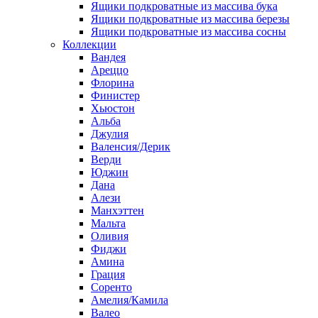
Ящики подкроватные из массива бука
Ящики подкроватные из массива березы
Ящики подкроватные из массива сосны
Коллекции
Вандея
Ареццо
Флорина
Финистер
Хьюстон
Альба
Джулия
Валенсия/Дерик
Верди
Юджин
Дана
Алези
Манхэттен
Мальта
Оливия
Фиджи
Амина
Грация
Соренто
Амелия/Камила
Валео