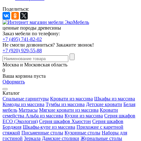
Поделиться:
ценные породы древесины
Заказ мебели по телефону:
+7 (495) 741-82-02
Не смогли дозвониться?
Закажите звонок!
+7 (920) 929-55-88
Москва и Московская область
0
Ваша корзина пуста
Оформить
Каталог
Спальные гарнитуры
Кровати из массива
Шкафы из массива
Комоды из массива
Тумбы из массива
Детские кровати
Белая
мебель
Матрасы
Мягкие кровати из массива
Кровати
семейства Альба из массива
Кухни из массива
Серия шкафов
ECO (Экология)
Серия шкафов Хьюстон
Серия шкафов
Борджия
Шкафы-купе из массива
Прихожие с каретной
стяжкой
Письменные столы
Кухонные столы
Наборы для
гостиной
Зеркала
Дамские столики
Журнальные столы