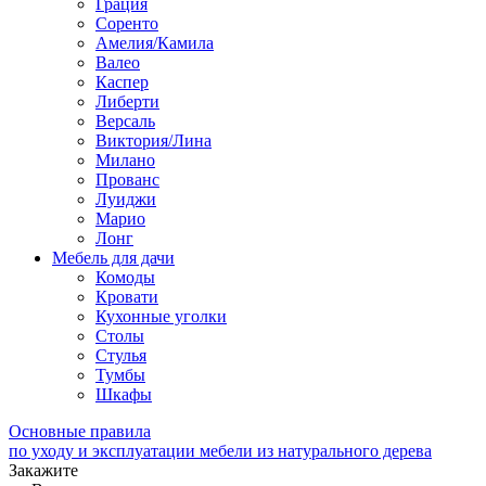
Грация
Соренто
Амелия/Камила
Валео
Каспер
Либерти
Версаль
Виктория/Лина
Милано
Прованс
Луиджи
Марио
Лонг
Мебель для дачи
Комоды
Кровати
Кухонные уголки
Столы
Стулья
Тумбы
Шкафы
Основные правила
по уходу и эксплуатации мебели из натурального дерева
Закажите