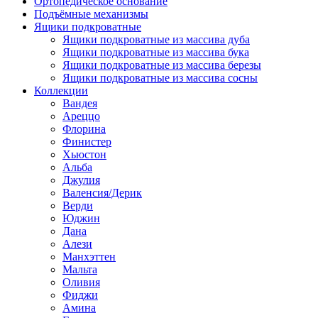
Ортопедическое основание
Подъёмные механизмы
Ящики подкроватные
Ящики подкроватные из массива дуба
Ящики подкроватные из массива бука
Ящики подкроватные из массива березы
Ящики подкроватные из массива сосны
Коллекции
Вандея
Ареццо
Флорина
Финистер
Хьюстон
Альба
Джулия
Валенсия/Дерик
Верди
Юджин
Дана
Алези
Манхэттен
Мальта
Оливия
Фиджи
Амина