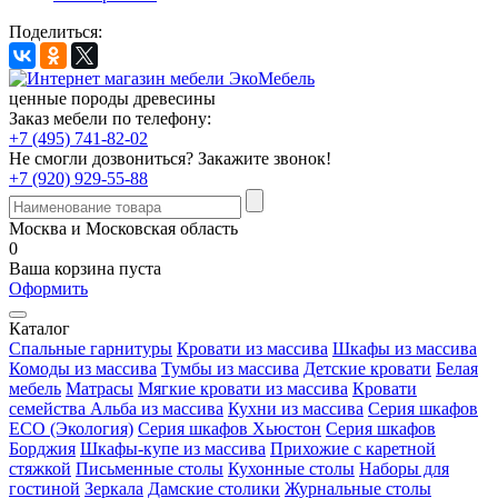
Поделиться:
ценные породы древесины
Заказ мебели по телефону:
+7 (495) 741-82-02
Не смогли дозвониться?
Закажите звонок!
+7 (920) 929-55-88
Москва и Московская область
0
Ваша корзина пуста
Оформить
Каталог
Спальные гарнитуры
Кровати из массива
Шкафы из массива
Комоды из массива
Тумбы из массива
Детские кровати
Белая
мебель
Матрасы
Мягкие кровати из массива
Кровати
семейства Альба из массива
Кухни из массива
Серия шкафов
ECO (Экология)
Серия шкафов Хьюстон
Серия шкафов
Борджия
Шкафы-купе из массива
Прихожие с каретной
стяжкой
Письменные столы
Кухонные столы
Наборы для
гостиной
Зеркала
Дамские столики
Журнальные столы