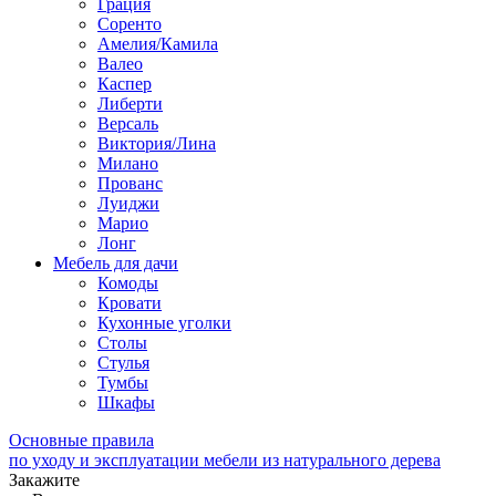
Грация
Соренто
Амелия/Камила
Валео
Каспер
Либерти
Версаль
Виктория/Лина
Милано
Прованс
Луиджи
Марио
Лонг
Мебель для дачи
Комоды
Кровати
Кухонные уголки
Столы
Стулья
Тумбы
Шкафы
Основные правила
по уходу и эксплуатации мебели из натурального дерева
Закажите