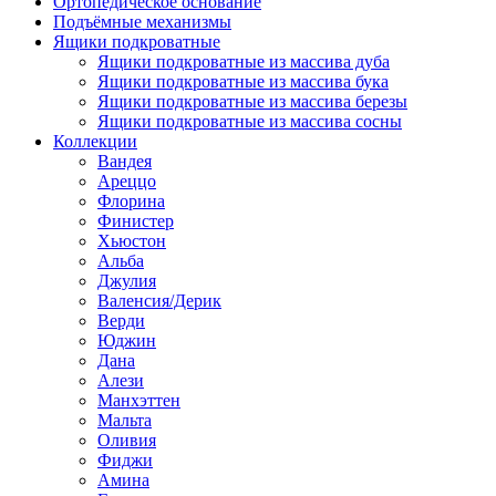
Ортопедическое основание
Подъёмные механизмы
Ящики подкроватные
Ящики подкроватные из массива дуба
Ящики подкроватные из массива бука
Ящики подкроватные из массива березы
Ящики подкроватные из массива сосны
Коллекции
Вандея
Ареццо
Флорина
Финистер
Хьюстон
Альба
Джулия
Валенсия/Дерик
Верди
Юджин
Дана
Алези
Манхэттен
Мальта
Оливия
Фиджи
Амина