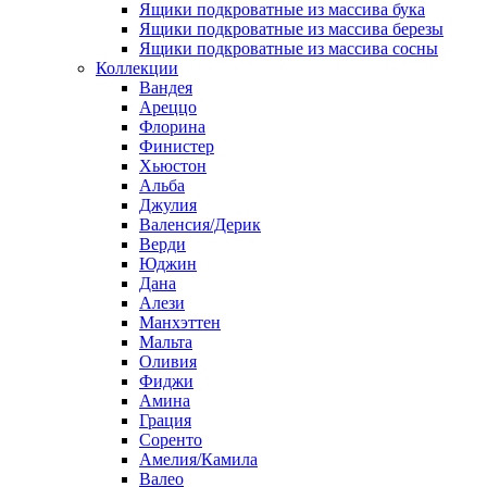
Ящики подкроватные из массива бука
Ящики подкроватные из массива березы
Ящики подкроватные из массива сосны
Коллекции
Вандея
Ареццо
Флорина
Финистер
Хьюстон
Альба
Джулия
Валенсия/Дерик
Верди
Юджин
Дана
Алези
Манхэттен
Мальта
Оливия
Фиджи
Амина
Грация
Соренто
Амелия/Камила
Валео