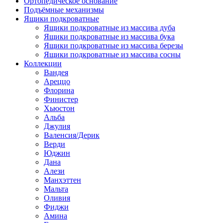
Ортопедическое основание
Подъёмные механизмы
Ящики подкроватные
Ящики подкроватные из массива дуба
Ящики подкроватные из массива бука
Ящики подкроватные из массива березы
Ящики подкроватные из массива сосны
Коллекции
Вандея
Ареццо
Флорина
Финистер
Хьюстон
Альба
Джулия
Валенсия/Дерик
Верди
Юджин
Дана
Алези
Манхэттен
Мальта
Оливия
Фиджи
Амина