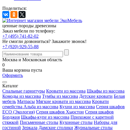
Поделиться:
ценные породы древесины
Заказ мебели по телефону:
+7 (495) 741-82-02
Не смогли дозвониться?
Закажите звонок!
+7 (920) 929-55-88
Москва и Московская область
0
Ваша корзина пуста
Оформить
Каталог
Спальные гарнитуры
Кровати из массива
Шкафы из массива
Комоды из массива
Тумбы из массива
Детские кровати
Белая
мебель
Матрасы
Мягкие кровати из массива
Кровати
семейства Альба из массива
Кухни из массива
Серия шкафов
ECO (Экология)
Серия шкафов Хьюстон
Серия шкафов
Борджия
Шкафы-купе из массива
Прихожие с каретной
стяжкой
Письменные столы
Кухонные столы
Наборы для
гостиной
Зеркала
Дамские столики
Журнальные столы