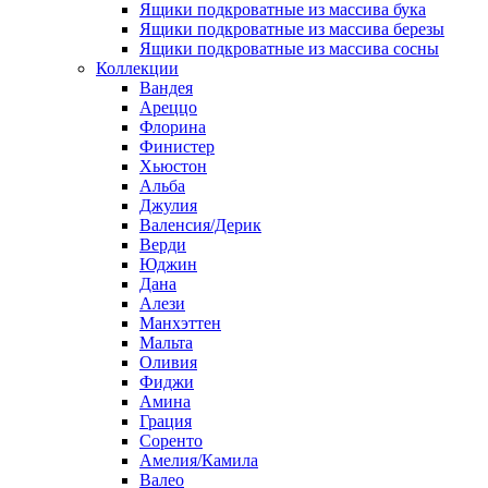
Ящики подкроватные из массива бука
Ящики подкроватные из массива березы
Ящики подкроватные из массива сосны
Коллекции
Вандея
Ареццо
Флорина
Финистер
Хьюстон
Альба
Джулия
Валенсия/Дерик
Верди
Юджин
Дана
Алези
Манхэттен
Мальта
Оливия
Фиджи
Амина
Грация
Соренто
Амелия/Камила
Валео