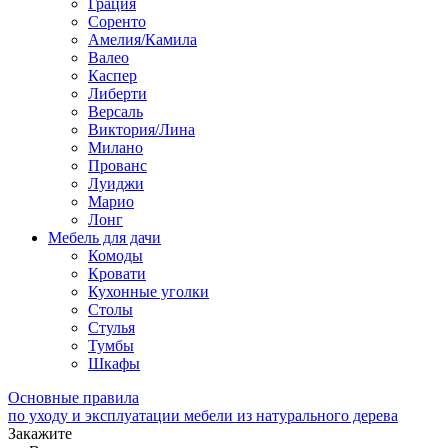
Грация
Соренто
Амелия/Камила
Валео
Каспер
Либерти
Версаль
Виктория/Лина
Милано
Прованс
Луиджи
Марио
Лонг
Мебель для дачи
Комоды
Кровати
Кухонные уголки
Столы
Стулья
Тумбы
Шкафы
Основные правила
по уходу и эксплуатации мебели из натурального дерева
Закажите