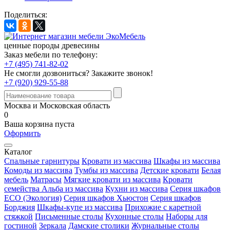
Поделиться:
ценные породы древесины
Заказ мебели по телефону:
+7 (495) 741-82-02
Не смогли дозвониться?
Закажите звонок!
+7 (920) 929-55-88
Москва и Московская область
0
Ваша корзина пуста
Оформить
Каталог
Спальные гарнитуры
Кровати из массива
Шкафы из массива
Комоды из массива
Тумбы из массива
Детские кровати
Белая
мебель
Матрасы
Мягкие кровати из массива
Кровати
семейства Альба из массива
Кухни из массива
Серия шкафов
ECO (Экология)
Серия шкафов Хьюстон
Серия шкафов
Борджия
Шкафы-купе из массива
Прихожие с каретной
стяжкой
Письменные столы
Кухонные столы
Наборы для
гостиной
Зеркала
Дамские столики
Журнальные столы