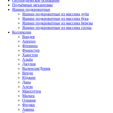
Ортопедическое основание
Подъёмные механизмы
Ящики подкроватные
Ящики подкроватные из массива дуба
Ящики подкроватные из массива бука
Ящики подкроватные из массива березы
Ящики подкроватные из массива сосны
Коллекции
Вандея
Ареццо
Флорина
Финистер
Хьюстон
Альба
Джулия
Валенсия/Дерик
Верди
Юджин
Дана
Алези
Манхэттен
Мальта
Оливия
Фиджи
Амина