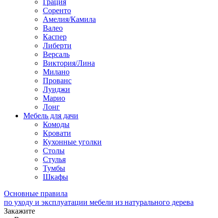
Грация
Соренто
Амелия/Камила
Валео
Каспер
Либерти
Версаль
Виктория/Лина
Милано
Прованс
Луиджи
Марио
Лонг
Мебель для дачи
Комоды
Кровати
Кухонные уголки
Столы
Стулья
Тумбы
Шкафы
Основные правила
по уходу и эксплуатации мебели из натурального дерева
Закажите