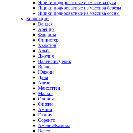
Ящики подкроватные из массива бука
Ящики подкроватные из массива березы
Ящики подкроватные из массива сосны
Коллекции
Вандея
Ареццо
Флорина
Финистер
Хьюстон
Альба
Джулия
Валенсия/Дерик
Верди
Юджин
Дана
Алези
Манхэттен
Мальта
Оливия
Фиджи
Амина
Грация
Соренто
Амелия/Камила
Валео