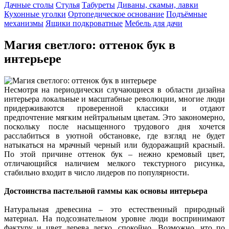
Дачные столы
Стулья
Табуреты
Диваны, скамьи, лавки
Кухонные уголки
Ортопедическое основание
Подъёмные
механизмы
Ящики подкроватные
Мебель для дачи
Магия светлого: оттенок бук в
интерьере
Несмотря на периодически случающиеся в области дизайна
интерьера локальные и масштабные революции, многие люди
придерживаются проверенной классики и отдают
предпочтение мягким нейтральным цветам. Это закономерно,
поскольку после насыщенного трудового дня хочется
расслабиться в уютной обстановке, где взгляд не будет
натыкаться на мрачный черный или будоражащий красный.
По этой причине оттенок бук – нежно кремовый цвет,
отличающийся наличием мелкого текстурного рисунка,
стабильно входит в число лидеров по популярности.
Достоинства пастельной гаммы как основы интерьера
Натуральная древесина – это естественный природный
материал. На подсознательном уровне люди воспринимают
фактуру и цвет дерева легко, спокойно. Возможно, что по