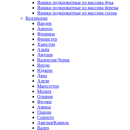
Ящики подкроватные из массива бука
Ящики подкроватные из массива березы
Ящики подкроватные из массива сосны
Коллекции
Вандея
Ареццо
Флорина
Финистер
Хьюстон
Альба
Джулия
Валенсия/Дерик
Верди
Юджин
Дана
Алези
Манхэттен
Мальта
Оливия
Фиджи
Амина
Грация
Соренто
Амелия/Камила
Валео