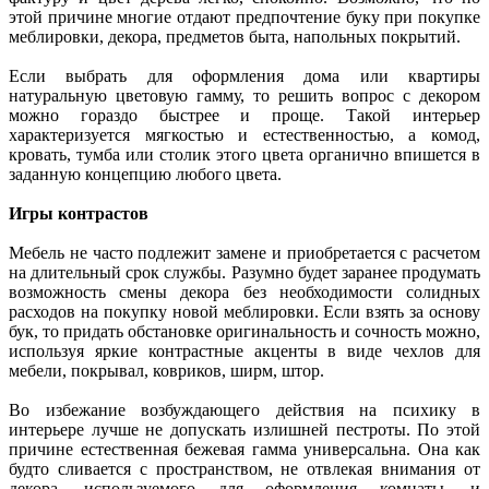
этой причине многие отдают предпочтение буку при покупке
меблировки, декора, предметов быта, напольных покрытий.
Если выбрать для оформления дома или квартиры
натуральную цветовую гамму, то решить вопрос с декором
можно гораздо быстрее и проще. Такой интерьер
характеризуется мягкостью и естественностью, а комод,
кровать, тумба или столик этого цвета органично впишется в
заданную концепцию любого цвета.
Игры контрастов
Мебель не часто подлежит замене и приобретается с расчетом
на длительный срок службы. Разумно будет заранее продумать
возможность смены декора без необходимости солидных
расходов на покупку новой меблировки. Если взять за основу
бук, то придать обстановке оригинальность и сочность можно,
используя яркие контрастные акценты в виде чехлов для
мебели, покрывал, ковриков, ширм, штор.
Во избежание возбуждающего действия на психику в
интерьере лучше не допускать излишней пестроты. По этой
причине естественная бежевая гамма универсальна. Она как
будто сливается с пространством, не отвлекая внимания от
декора, используемого для оформления комнаты, и