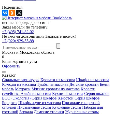
Поделиться:
ценные породы древесины
Заказ мебели по телефону:
+7 (495) 741-82-02
Не смогли дозвониться?
Закажите звонок!
+7 (920) 929-55-88
Москва и Московская область
0
Ваша корзина пуста
Оформить
Каталог
Спальные гарнитуры
Кровати из массива
Шкафы из массива
Комоды из массива
Тумбы из массива
Детские кровати
Белая
мебель
Матрасы
Мягкие кровати из массива
Кровати
семейства Альба из массива
Кухни из массива
Серия шкафов
ECO (Экология)
Серия шкафов Хьюстон
Серия шкафов
Борджия
Шкафы-купе из массива
Прихожие с каретной
стяжкой
Письменные столы
Кухонные столы
Наборы для
гостиной
Зеркала
Дамские столики
Журнальные столы