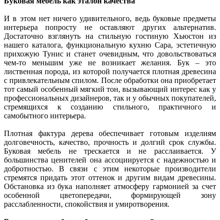
Буковая мебель как эталон качества
И в этом нет ничего удивительного, ведь буковые предметы
интерьера попросту не оставляют других альтернатив.
Достаточно взглянуть на стильную гостиную Хьюстон из
нашего каталога, функциональную кухню Сара, эстетичную
прихожую Тунис и станет очевидным, что довольствоваться
чем-то меньшим уже не возникает желания. Бук – это
лиственная порода, из которой получается плотная древесина
с привлекательным спилом. После обработки она приобретает
тот самый особенный мягкий тон, вызывающий интерес как у
профессиональных дизайнеров, так и у обычных покупателей,
стремящихся к созданию стильного, практичного и
самобытного интерьера.
Плотная фактура дерева обеспечивает готовым изделиям
долговечность, качество, прочность и долгий срок службы.
Буковая мебель не трескается и не расслаивается. У
большинства ценителей она ассоциируется с надежностью и
добротностью. В связи с этим некоторые производители
стремятся придать этот оттенок и другим видам древесины.
Обстановка из бука наполняет атмосферу гармонией за счет
особенной цветопередачи, формирующей зону
расслабленности, спокойствия и умиротворения.