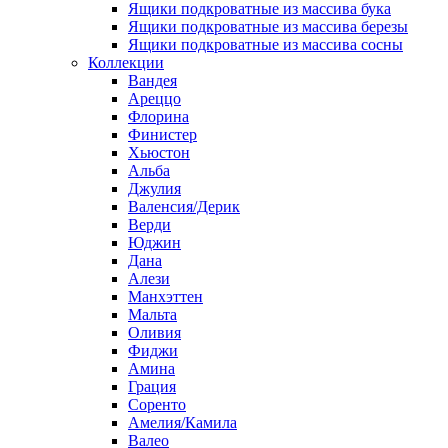
Ящики подкроватные из массива бука
Ящики подкроватные из массива березы
Ящики подкроватные из массива сосны
Коллекции
Вандея
Ареццо
Флорина
Финистер
Хьюстон
Альба
Джулия
Валенсия/Дерик
Верди
Юджин
Дана
Алези
Манхэттен
Мальта
Оливия
Фиджи
Амина
Грация
Соренто
Амелия/Камила
Валео