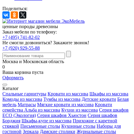
Поделиться:
ценные породы древесины
Заказ мебели по телефону:
+7 (495) 741-82-02
Не смогли дозвониться?
Закажите звонок!
+7 (920) 929-55-88
Москва и Московская область
0
Ваша корзина пуста
Оформить
Каталог
Спальные гарнитуры
Кровати из массива
Шкафы из массива
Комоды из массива
Тумбы из массива
Детские кровати
Белая
мебель
Матрасы
Мягкие кровати из массива
Кровати
семейства Альба из массива
Кухни из массива
Серия шкафов
ECO (Экология)
Серия шкафов Хьюстон
Серия шкафов
Борджия
Шкафы-купе из массива
Прихожие с каретной
стяжкой
Письменные столы
Кухонные столы
Наборы для
гостиной
Зеркала
Дамские столики
Журнальные столы