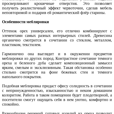
просверливают крошечные отверстия. Это позволяет
получить реалистичный эффект червоточин, сделав мебель
неповторимой и подарив ей романтический флёр старины.
Особенности меблировки
Оттенок орех универсален, его отлично комбинируют с
элементами самых разных интерьерных стилей. Древесина
органично смотрится в сочетании со стеклом, металлом,
пластиком, текстилем.
Гармонично она выглядит и в окружении предметов
меблировки из других пород. Контрастное сочетание темного
ореха и беленого дуба сделает композиционный замысел
ярким, смелым и эксклюзивным. Такая обстановка особенно
стильно смотрится на фоне бежевых стен и темного
напольного покрытия.
Подобная меблировка придаст офису солидность в сочетании
с непринужденностью, изысканностью и неким домашним
колоритом. Работа в таком помещении будет плодотворной, а
посетители смогут ощущать себя в нем уютно, комфортно и
спокойно.
Разнообразие решений готовых изделий из ореха позволит