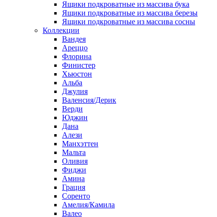
Ящики подкроватные из массива бука
Ящики подкроватные из массива березы
Ящики подкроватные из массива сосны
Коллекции
Вандея
Ареццо
Флорина
Финистер
Хьюстон
Альба
Джулия
Валенсия/Дерик
Верди
Юджин
Дана
Алези
Манхэттен
Мальта
Оливия
Фиджи
Амина
Грация
Соренто
Амелия/Камила
Валео