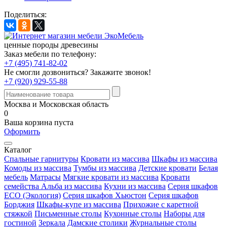
Поделиться:
ценные породы древесины
Заказ мебели по телефону:
+7 (495) 741-82-02
Не смогли дозвониться?
Закажите звонок!
+7 (920) 929-55-88
Москва и Московская область
0
Ваша корзина пуста
Оформить
Каталог
Спальные гарнитуры
Кровати из массива
Шкафы из массива
Комоды из массива
Тумбы из массива
Детские кровати
Белая
мебель
Матрасы
Мягкие кровати из массива
Кровати
семейства Альба из массива
Кухни из массива
Серия шкафов
ECO (Экология)
Серия шкафов Хьюстон
Серия шкафов
Борджия
Шкафы-купе из массива
Прихожие с каретной
стяжкой
Письменные столы
Кухонные столы
Наборы для
гостиной
Зеркала
Дамские столики
Журнальные столы