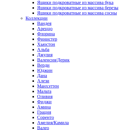
Ящики подкроватные из массива бука
Ящики подкроватные из массива березы
Ящики подкроватные из массива сосны
Коллекции
Вандея
Ареццо
Флорина
Финистер
Хьюстон
Альба
Джулия
Валенсия/Дерик
Верди
Юджин
Дана
Алези
Манхэттен
Мальта
Оливия
Фиджи
Амина
Грация
Соренто
Амелия/Камила
Валео