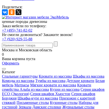
Поделиться:
ценные породы древесины
Заказ мебели по телефону:
+7 (495) 741-82-02
Не смогли дозвониться?
Закажите звонок!
+7 (920) 929-55-88
Москва и Московская область
0
Ваша корзина пуста
Оформить
Каталог
Спальные гарнитуры
Кровати из массива
Шкафы из массива
Комоды из массива
Тумбы из массива
Детские кровати
Белая
мебель
Матрасы
Мягкие кровати из массива
Кровати
семейства Альба из массива
Кухни из массива
Серия шкафов
ECO (Экология)
Серия шкафов Хьюстон
Серия шкафов
Борджия
Шкафы-купе из массива
Прихожие с каретной
стяжкой
Письменные столы
Кухонные столы
Наборы для
гостиной
Зеркала
Дамские столики
Журнальные столы