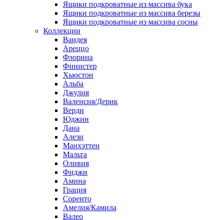
Ящики подкроватные из массива бука
Ящики подкроватные из массива березы
Ящики подкроватные из массива сосны
Коллекции
Вандея
Ареццо
Флорина
Финистер
Хьюстон
Альба
Джулия
Валенсия/Дерик
Верди
Юджин
Дана
Алези
Манхэттен
Мальта
Оливия
Фиджи
Амина
Грация
Соренто
Амелия/Камила
Валео