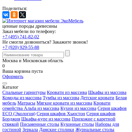
Поделиться:
ценные породы древесины
Заказ мебели по телефону:
+7 (495) 741-82-02
Не смогли дозвониться?
Закажите звонок!
+7 (920) 929-55-88
Москва и Московская область
0
Ваша корзина пуста
Оформить
Каталог
Спальные гарнитуры
Кровати из массива
Шкафы из массива
Комоды из массива
Тумбы из массива
Детские кровати
Белая
мебель
Матрасы
Мягкие кровати из массива
Кровати
семейства Альба из массива
Кухни из массива
Серия шкафов
ECO (Экология)
Серия шкафов Хьюстон
Серия шкафов
Борджия
Шкафы-купе из массива
Прихожие с каретной
стяжкой
Письменные столы
Кухонные столы
Наборы для
гостиной
Зеркала
Дамские столики
Журнальные столы