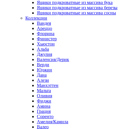
Ящики подкроватные из массива бука
Ящики подкроватные из массива березы
Ящики подкроватные из массива сосны
Коллекции
Вандея
Ареццо
Флорина
Финистер
Хьюстон
Альба
Джулия
Валенсия/Дерик
Верди
Юджин
Дана
Алези
Манхэттен
Мальта
Оливия
Фиджи
Амина
Грация
Соренто
Амелия/Камила
Валео