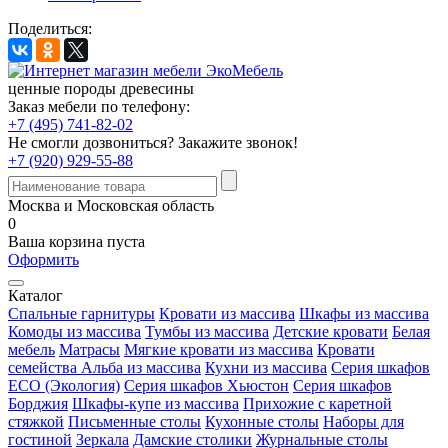
Поделиться:
ценные породы древесины
Заказ мебели по телефону:
+7 (495) 741-82-02
Не смогли дозвониться?
Закажите звонок!
+7 (920) 929-55-88
Москва и Московская область
0
Ваша корзина пуста
Оформить
Каталог
Спальные гарнитуры
Кровати из массива
Шкафы из массива
Комоды из массива
Тумбы из массива
Детские кровати
Белая
мебель
Матрасы
Мягкие кровати из массива
Кровати
семейства Альба из массива
Кухни из массива
Серия шкафов
ECO (Экология)
Серия шкафов Хьюстон
Серия шкафов
Борджия
Шкафы-купе из массива
Прихожие с каретной
стяжкой
Письменные столы
Кухонные столы
Наборы для
гостиной
Зеркала
Дамские столики
Журнальные столы