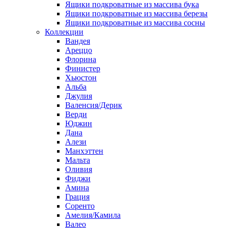
Ящики подкроватные из массива бука
Ящики подкроватные из массива березы
Ящики подкроватные из массива сосны
Коллекции
Вандея
Ареццо
Флорина
Финистер
Хьюстон
Альба
Джулия
Валенсия/Дерик
Верди
Юджин
Дана
Алези
Манхэттен
Мальта
Оливия
Фиджи
Амина
Грация
Соренто
Амелия/Камила
Валео