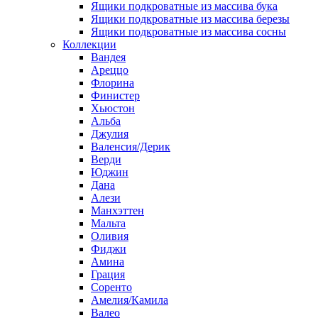
Ящики подкроватные из массива бука
Ящики подкроватные из массива березы
Ящики подкроватные из массива сосны
Коллекции
Вандея
Ареццо
Флорина
Финистер
Хьюстон
Альба
Джулия
Валенсия/Дерик
Верди
Юджин
Дана
Алези
Манхэттен
Мальта
Оливия
Фиджи
Амина
Грация
Соренто
Амелия/Камила
Валео