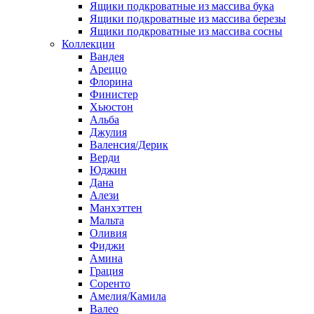
Ящики подкроватные из массива бука
Ящики подкроватные из массива березы
Ящики подкроватные из массива сосны
Коллекции
Вандея
Ареццо
Флорина
Финистер
Хьюстон
Альба
Джулия
Валенсия/Дерик
Верди
Юджин
Дана
Алези
Манхэттен
Мальта
Оливия
Фиджи
Амина
Грация
Соренто
Амелия/Камила
Валео