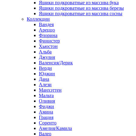
Ящики подкроватные из массива бука
Ящики подкроватные из массива березы
Ящики подкроватные из массива сосны
Коллекции
Вандея
Ареццо
Флорина
Финистер
Хьюстон
Альба
Джулия
Валенсия/Дерик
Верди
Юджин
Дана
Алези
Манхэттен
Мальта
Оливия
Фиджи
Амина
Грация
Соренто
Амелия/Камила
Валео