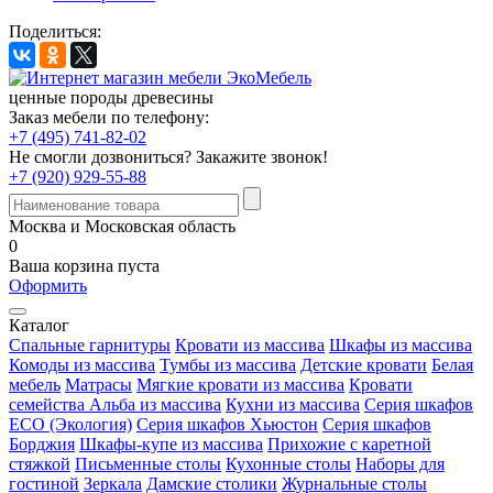
Поделиться:
ценные породы древесины
Заказ мебели по телефону:
+7 (495) 741-82-02
Не смогли дозвониться?
Закажите звонок!
+7 (920) 929-55-88
Москва и Московская область
0
Ваша корзина пуста
Оформить
Каталог
Спальные гарнитуры
Кровати из массива
Шкафы из массива
Комоды из массива
Тумбы из массива
Детские кровати
Белая
мебель
Матрасы
Мягкие кровати из массива
Кровати
семейства Альба из массива
Кухни из массива
Серия шкафов
ECO (Экология)
Серия шкафов Хьюстон
Серия шкафов
Борджия
Шкафы-купе из массива
Прихожие с каретной
стяжкой
Письменные столы
Кухонные столы
Наборы для
гостиной
Зеркала
Дамские столики
Журнальные столы