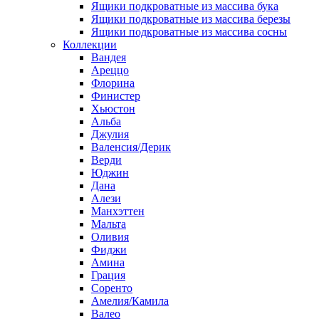
Ящики подкроватные из массива бука
Ящики подкроватные из массива березы
Ящики подкроватные из массива сосны
Коллекции
Вандея
Ареццо
Флорина
Финистер
Хьюстон
Альба
Джулия
Валенсия/Дерик
Верди
Юджин
Дана
Алези
Манхэттен
Мальта
Оливия
Фиджи
Амина
Грация
Соренто
Амелия/Камила
Валео