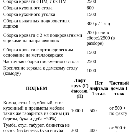
Сборка кровати с ПМ, с бк ПМ
2500
Сборка кухонного стола
600
Сборка кухонного уголка
1500
Сборка выкатных подкроватных
300 р / 1 ящ
ящиков
200 (если в
Сборка кровати с 2-мя подкроватными
сборе)/2500 (в
ящиками на направляющих
разборе)
Сборка кровати с ортопедическим
1500
основание на металлокаркасе
Частичная сборка письменного стола
2500
Крепление зеркала к дамскому столу
1000
(комоду)
Лифт
Нет
Частный
груз. (Г)
ПОДЪЁМ
лифта,за
дом,за 1
/пассаж.
1 этаж
этаж
(П)
Комод, стол 1 тумбовый, стол
кухонный и предметы мебели
от 500 +
1000 Г
500
таких же габаритов из сосны (из
по факту
березы, бука и дуба +50%)
Тумба, стул, табурет, банкетка из
от 500 +
сосны (из березы, бука и дуба
300
400