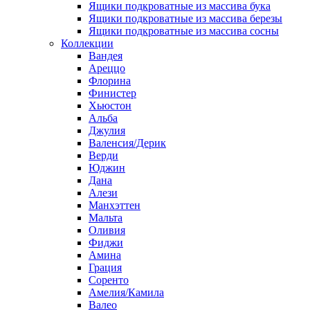
Ящики подкроватные из массива бука
Ящики подкроватные из массива березы
Ящики подкроватные из массива сосны
Коллекции
Вандея
Ареццо
Флорина
Финистер
Хьюстон
Альба
Джулия
Валенсия/Дерик
Верди
Юджин
Дана
Алези
Манхэттен
Мальта
Оливия
Фиджи
Амина
Грация
Соренто
Амелия/Камила
Валео