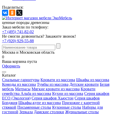
Поделиться:
ценные породы древесины
Заказ мебели по телефону:
+7 (495) 741-82-02
Не смогли дозвониться?
Закажите звонок!
+7 (920) 929-55-88
Москва и Московская область
0
Ваша корзина пуста
Оформить
Каталог
Спальные гарнитуры
Кровати из массива
Шкафы из массива
Комоды из массива
Тумбы из массива
Детские кровати
Белая
мебель
Матрасы
Мягкие кровати из массива
Кровати
семейства Альба из массива
Кухни из массива
Серия шкафов
ECO (Экология)
Серия шкафов Хьюстон
Серия шкафов
Борджия
Шкафы-купе из массива
Прихожие с каретной
стяжкой
Письменные столы
Кухонные столы
Наборы для
гостиной
Зеркала
Дамские столики
Журнальные столы