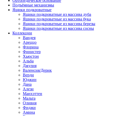
Ортопедическое основание
Подъёмные механизмы
Ящики подкроватные
Ящики подкроватные из массива дуба
Ящики подкроватные из массива бука
Ящики подкроватные из массива березы
Ящики подкроватные из массива сосны
Коллекции
Вандея
Ареццо
Флорина
Финистер
Хьюстон
Альба
Джулия
Валенсия/Дерик
Верди
Юджин
Дана
Алези
Манхэттен
Мальта
Оливия
Фиджи
Амина