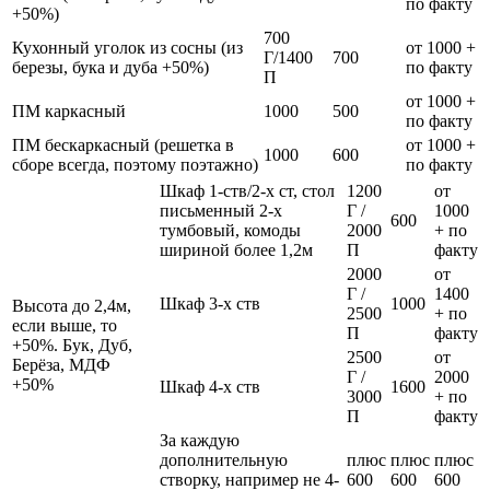
по факту
+50%)
700
Кухонный уголок из сосны (из
от 1000 +
Г/1400
700
березы, бука и дуба +50%)
по факту
П
от 1000 +
ПМ каркасный
1000
500
по факту
ПМ бескаркасный (решетка в
от 1000 +
1000
600
сборе всегда, поэтому поэтажно)
по факту
Шкаф 1-ств/2-х ст, стол
1200
от
письменный 2-х
Г /
1000
600
тумбовый, комоды
2000
+ по
шириной более 1,2м
П
факту
2000
от
Г /
1400
Шкаф 3-х ств
1000
Высота до 2,4м,
2500
+ по
если выше, то
П
факту
+50%. Бук, Дуб,
2500
от
Берёза, МДФ
Г /
2000
+50%
Шкаф 4-х ств
1600
3000
+ по
П
факту
За каждую
дополнительную
плюс
плюс
плюс
створку, например не 4-
600
600
600