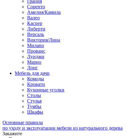
Грация
Соренто
Амелия/Камила
Валео
Каспер
Либерти
Версаль
Виктория/Лина
Милано
Прованс
Луиджи
Марио
Лонг
Мебель для дачи
Комоды
Кровати
Кухонные уголки
Столы
Стулья
Тумбы
Шкафы
Основные правила
по уходу и эксплуатации мебели из натурального дерева
Закажите