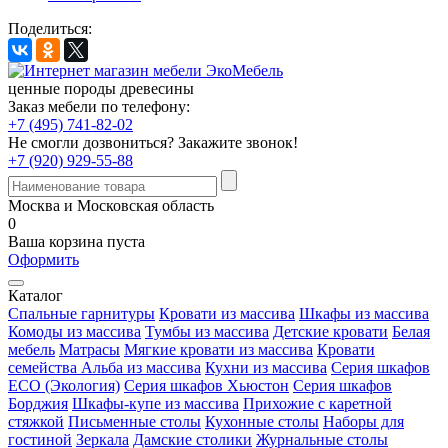
Поделиться:
ценные породы древесины
Заказ мебели по телефону:
+7 (495) 741-82-02
Не смогли дозвониться?
Закажите звонок!
+7 (920) 929-55-88
Москва и Московская область
0
Ваша корзина пуста
Оформить
Каталог
Спальные гарнитуры
Кровати из массива
Шкафы из массива
Комоды из массива
Тумбы из массива
Детские кровати
Белая
мебель
Матрасы
Мягкие кровати из массива
Кровати
семейства Альба из массива
Кухни из массива
Серия шкафов
ECO (Экология)
Серия шкафов Хьюстон
Серия шкафов
Борджия
Шкафы-купе из массива
Прихожие с каретной
стяжкой
Письменные столы
Кухонные столы
Наборы для
гостиной
Зеркала
Дамские столики
Журнальные столы