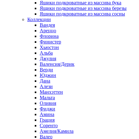
Ящики подкроватные из массива бука
Ящики подкроватные из массива березы
Ящики подкроватные из массива сосны
Коллекции
Вандея
Ареццо
Флорина
Финистер
Хьюстон
Альба
Джулия
Валенсия/Дерик
Верди
Юджин
Дана
Алези
Манхэттен
Мальта
Оливия
Фиджи
Амина
Грация
Соренто
Амелия/Камила
Валео