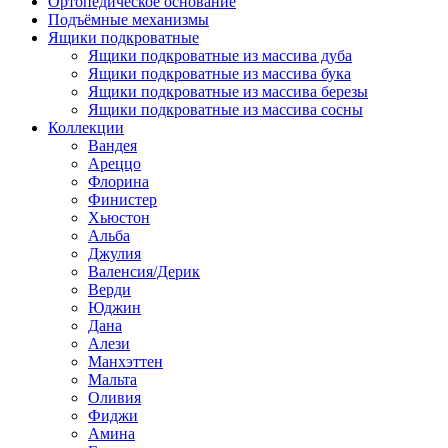
Ортопедическое основание
Подъёмные механизмы
Ящики подкроватные
Ящики подкроватные из массива дуба
Ящики подкроватные из массива бука
Ящики подкроватные из массива березы
Ящики подкроватные из массива сосны
Коллекции
Вандея
Ареццо
Флорина
Финистер
Хьюстон
Альба
Джулия
Валенсия/Дерик
Верди
Юджин
Дана
Алези
Манхэттен
Мальта
Оливия
Фиджи
Амина