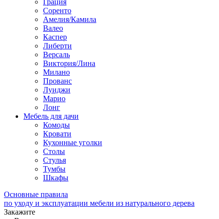
Грация
Соренто
Амелия/Камила
Валео
Каспер
Либерти
Версаль
Виктория/Лина
Милано
Прованс
Луиджи
Марио
Лонг
Мебель для дачи
Комоды
Кровати
Кухонные уголки
Столы
Стулья
Тумбы
Шкафы
Основные правила
по уходу и эксплуатации мебели из натурального дерева
Закажите