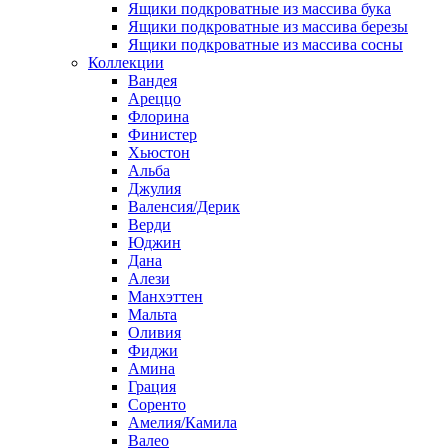
Ящики подкроватные из массива бука
Ящики подкроватные из массива березы
Ящики подкроватные из массива сосны
Коллекции
Вандея
Ареццо
Флорина
Финистер
Хьюстон
Альба
Джулия
Валенсия/Дерик
Верди
Юджин
Дана
Алези
Манхэттен
Мальта
Оливия
Фиджи
Амина
Грация
Соренто
Амелия/Камила
Валео