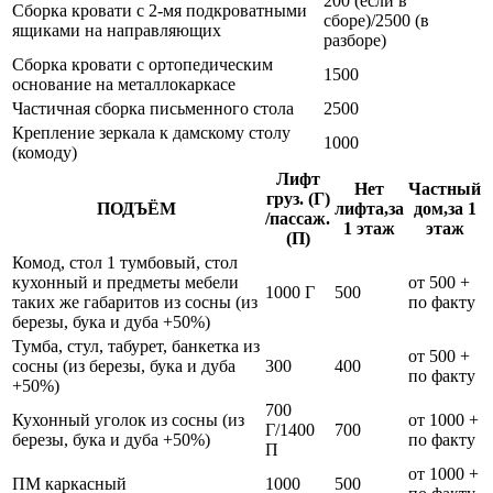
200 (если в
Сборка кровати с 2-мя подкроватными
сборе)/2500 (в
ящиками на направляющих
разборе)
Сборка кровати с ортопедическим
1500
основание на металлокаркасе
Частичная сборка письменного стола
2500
Крепление зеркала к дамскому столу
1000
(комоду)
Лифт
Нет
Частный
груз. (Г)
ПОДЪЁМ
лифта,за
дом,за 1
/пассаж.
1 этаж
этаж
(П)
Комод, стол 1 тумбовый, стол
кухонный и предметы мебели
от 500 +
1000 Г
500
таких же габаритов из сосны (из
по факту
березы, бука и дуба +50%)
Тумба, стул, табурет, банкетка из
от 500 +
сосны (из березы, бука и дуба
300
400
по факту
+50%)
700
Кухонный уголок из сосны (из
от 1000 +
Г/1400
700
березы, бука и дуба +50%)
по факту
П
от 1000 +
ПМ каркасный
1000
500