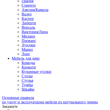
Грация
Соренто
Амелия/Камила
Валео
Каспер
Либерти
Версаль
Виктория/Лина
Милано
Прованс
Луиджи
Марио
Лонг
Мебель для дачи
Комоды
Кровати
Кухонные уголки
Столы
Стулья
Тумбы
Шкафы
Основные правила
по уходу и эксплуатации мебели из натурального дерева
Закажите