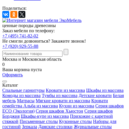
Поделиться:
ценные породы древесины
Заказ мебели по телефону:
+7 (495) 741-82-02
Не смогли дозвониться?
Закажите звонок!
+7 (920) 929-55-88
Москва и Московская область
0
Ваша корзина пуста
Оформить
Каталог
Спальные гарнитуры
Кровати из массива
Шкафы из массива
Комоды из массива
Тумбы из массива
Детские кровати
Белая
мебель
Матрасы
Мягкие кровати из массива
Кровати
семейства Альба из массива
Кухни из массива
Серия шкафов
ECO (Экология)
Серия шкафов Хьюстон
Серия шкафов
Борджия
Шкафы-купе из массива
Прихожие с каретной
стяжкой
Письменные столы
Кухонные столы
Наборы для
гостиной
Зеркала
Дамские столики
Журнальные столы