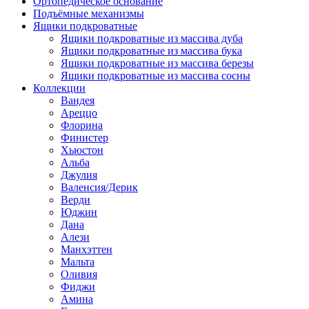
Ортопедическое основание
Подъёмные механизмы
Ящики подкроватные
Ящики подкроватные из массива дуба
Ящики подкроватные из массива бука
Ящики подкроватные из массива березы
Ящики подкроватные из массива сосны
Коллекции
Вандея
Ареццо
Флорина
Финистер
Хьюстон
Альба
Джулия
Валенсия/Дерик
Верди
Юджин
Дана
Алези
Манхэттен
Мальта
Оливия
Фиджи
Амина