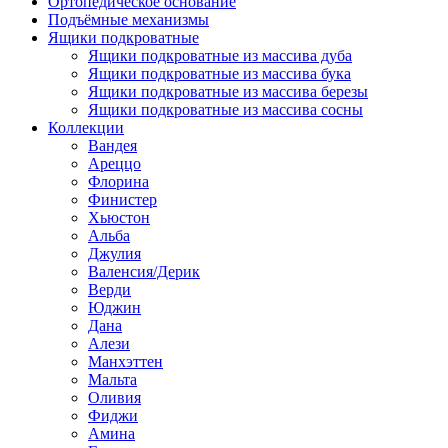
Ортопедическое основание
Подъёмные механизмы
Ящики подкроватные
Ящики подкроватные из массива дуба
Ящики подкроватные из массива бука
Ящики подкроватные из массива березы
Ящики подкроватные из массива сосны
Коллекции
Вандея
Ареццо
Флорина
Финистер
Хьюстон
Альба
Джулия
Валенсия/Дерик
Верди
Юджин
Дана
Алези
Манхэттен
Мальта
Оливия
Фиджи
Амина