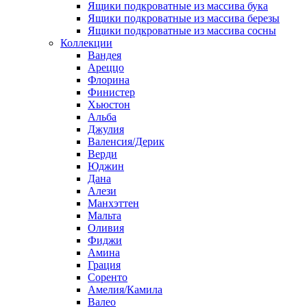
Ящики подкроватные из массива бука
Ящики подкроватные из массива березы
Ящики подкроватные из массива сосны
Коллекции
Вандея
Ареццо
Флорина
Финистер
Хьюстон
Альба
Джулия
Валенсия/Дерик
Верди
Юджин
Дана
Алези
Манхэттен
Мальта
Оливия
Фиджи
Амина
Грация
Соренто
Амелия/Камила
Валео