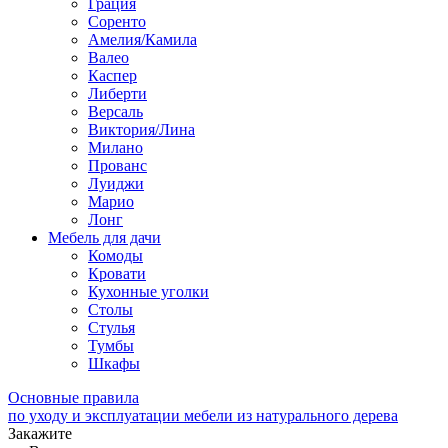
Грация
Соренто
Амелия/Камила
Валео
Каспер
Либерти
Версаль
Виктория/Лина
Милано
Прованс
Луиджи
Марио
Лонг
Мебель для дачи
Комоды
Кровати
Кухонные уголки
Столы
Стулья
Тумбы
Шкафы
Основные правила
по уходу и эксплуатации мебели из натурального дерева
Закажите