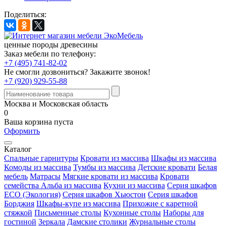
Поделиться:
ценные породы древесины
Заказ мебели по телефону:
+7 (495) 741-82-02
Не смогли дозвониться?
Закажите звонок!
+7 (920) 929-55-88
Москва и Московская область
0
Ваша корзина пуста
Оформить
Каталог
Спальные гарнитуры
Кровати из массива
Шкафы из массива
Комоды из массива
Тумбы из массива
Детские кровати
Белая
мебель
Матрасы
Мягкие кровати из массива
Кровати
семейства Альба из массива
Кухни из массива
Серия шкафов
ECO (Экология)
Серия шкафов Хьюстон
Серия шкафов
Борджия
Шкафы-купе из массива
Прихожие с каретной
стяжкой
Письменные столы
Кухонные столы
Наборы для
гостиной
Зеркала
Дамские столики
Журнальные столы