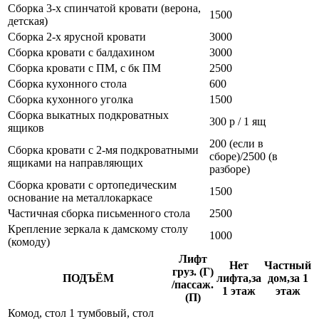
Сборка 3-х спинчатой кровати (верона,
1500
детская)
Сборка 2-х ярусной кровати
3000
Сборка кровати с балдахином
3000
Сборка кровати с ПМ, с бк ПМ
2500
Сборка кухонного стола
600
Сборка кухонного уголка
1500
Сборка выкатных подкроватных
300 р / 1 ящ
ящиков
200 (если в
Сборка кровати с 2-мя подкроватными
сборе)/2500 (в
ящиками на направляющих
разборе)
Сборка кровати с ортопедическим
1500
основание на металлокаркасе
Частичная сборка письменного стола
2500
Крепление зеркала к дамскому столу
1000
(комоду)
Лифт
Нет
Частный
груз. (Г)
ПОДЪЁМ
лифта,за
дом,за 1
/пассаж.
1 этаж
этаж
(П)
Комод, стол 1 тумбовый, стол