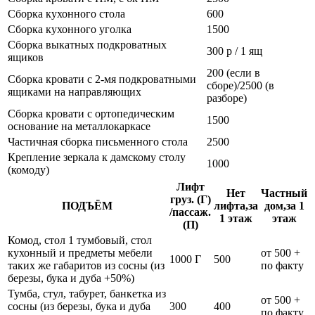
Сборка кухонного стола
600
Сборка кухонного уголка
1500
Сборка выкатных подкроватных
300 р / 1 ящ
ящиков
200 (если в
Сборка кровати с 2-мя подкроватными
сборе)/2500 (в
ящиками на направляющих
разборе)
Сборка кровати с ортопедическим
1500
основание на металлокаркасе
Частичная сборка письменного стола
2500
Крепление зеркала к дамскому столу
1000
(комоду)
Лифт
Нет
Частный
груз. (Г)
ПОДЪЁМ
лифта,за
дом,за 1
/пассаж.
1 этаж
этаж
(П)
Комод, стол 1 тумбовый, стол
кухонный и предметы мебели
от 500 +
1000 Г
500
таких же габаритов из сосны (из
по факту
березы, бука и дуба +50%)
Тумба, стул, табурет, банкетка из
от 500 +
сосны (из березы, бука и дуба
300
400
по факту