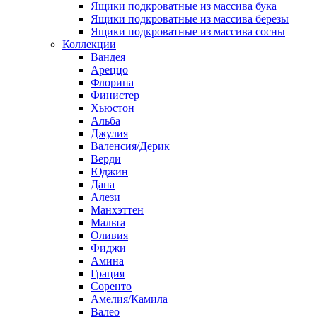
Ящики подкроватные из массива бука
Ящики подкроватные из массива березы
Ящики подкроватные из массива сосны
Коллекции
Вандея
Ареццо
Флорина
Финистер
Хьюстон
Альба
Джулия
Валенсия/Дерик
Верди
Юджин
Дана
Алези
Манхэттен
Мальта
Оливия
Фиджи
Амина
Грация
Соренто
Амелия/Камила
Валео