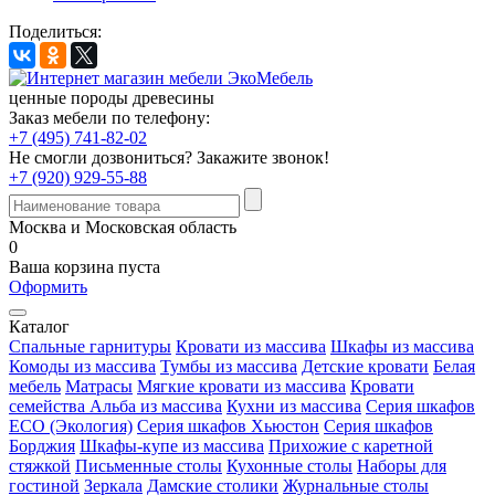
Поделиться:
ценные породы древесины
Заказ мебели по телефону:
+7 (495) 741-82-02
Не смогли дозвониться?
Закажите звонок!
+7 (920) 929-55-88
Москва и Московская область
0
Ваша корзина пуста
Оформить
Каталог
Спальные гарнитуры
Кровати из массива
Шкафы из массива
Комоды из массива
Тумбы из массива
Детские кровати
Белая
мебель
Матрасы
Мягкие кровати из массива
Кровати
семейства Альба из массива
Кухни из массива
Серия шкафов
ECO (Экология)
Серия шкафов Хьюстон
Серия шкафов
Борджия
Шкафы-купе из массива
Прихожие с каретной
стяжкой
Письменные столы
Кухонные столы
Наборы для
гостиной
Зеркала
Дамские столики
Журнальные столы