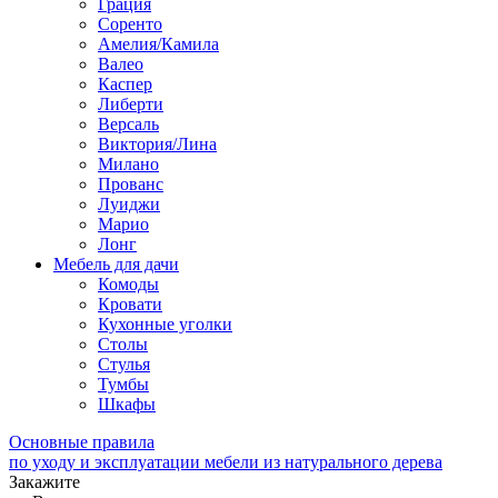
Грация
Соренто
Амелия/Камила
Валео
Каспер
Либерти
Версаль
Виктория/Лина
Милано
Прованс
Луиджи
Марио
Лонг
Мебель для дачи
Комоды
Кровати
Кухонные уголки
Столы
Стулья
Тумбы
Шкафы
Основные правила
по уходу и эксплуатации мебели из натурального дерева
Закажите