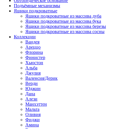
Ортопедическое основание
Подъёмные механизмы
Ящики подкроватные
Ящики подкроватные из массива дуба
Ящики подкроватные из массива бука
Ящики подкроватные из массива березы
Ящики подкроватные из массива сосны
Коллекции
Вандея
Ареццо
Флорина
Финистер
Хьюстон
Альба
Джулия
Валенсия/Дерик
Верди
Юджин
Дана
Алези
Манхэттен
Мальта
Оливия
Фиджи
Амина