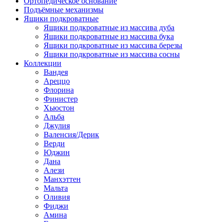
Ортопедическое основание
Подъёмные механизмы
Ящики подкроватные
Ящики подкроватные из массива дуба
Ящики подкроватные из массива бука
Ящики подкроватные из массива березы
Ящики подкроватные из массива сосны
Коллекции
Вандея
Ареццо
Флорина
Финистер
Хьюстон
Альба
Джулия
Валенсия/Дерик
Верди
Юджин
Дана
Алези
Манхэттен
Мальта
Оливия
Фиджи
Амина