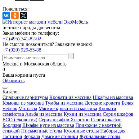
Поделиться:
ценные породы древесины
Заказ мебели по телефону:
+7 (495) 741-82-02
Не смогли дозвониться?
Закажите звонок!
+7 (920) 929-55-88
Москва и Московская область
0
Ваша корзина пуста
Оформить
Каталог
Спальные гарнитуры
Кровати из массива
Шкафы из массива
Комоды из массива
Тумбы из массива
Детские кровати
Белая
мебель
Матрасы
Мягкие кровати из массива
Кровати
семейства Альба из массива
Кухни из массива
Серия шкафов
ECO (Экология)
Серия шкафов Хьюстон
Серия шкафов
Борджия
Шкафы-купе из массива
Прихожие с каретной
стяжкой
Письменные столы
Кухонные столы
Наборы для
гостиной
Зеркала
Дамские столики
Журнальные столы