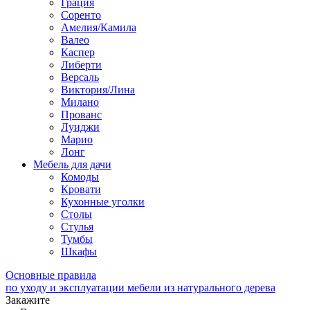
Грация
Соренто
Амелия/Камила
Валео
Каспер
Либерти
Версаль
Виктория/Лина
Милано
Прованс
Луиджи
Марио
Лонг
Мебель для дачи
Комоды
Кровати
Кухонные уголки
Столы
Стулья
Тумбы
Шкафы
Основные правила
по уходу и эксплуатации мебели из натурального дерева
Закажите