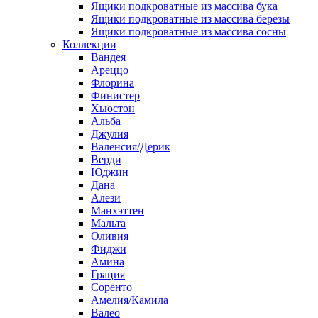
Ящики подкроватные из массива бука
Ящики подкроватные из массива березы
Ящики подкроватные из массива сосны
Коллекции
Вандея
Ареццо
Флорина
Финистер
Хьюстон
Альба
Джулия
Валенсия/Дерик
Верди
Юджин
Дана
Алези
Манхэттен
Мальта
Оливия
Фиджи
Амина
Грация
Соренто
Амелия/Камила
Валео