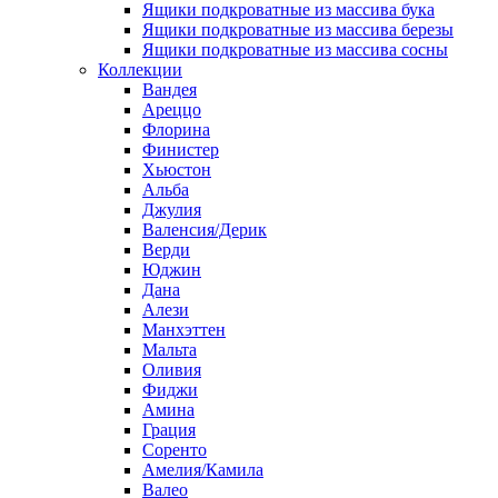
Ящики подкроватные из массива бука
Ящики подкроватные из массива березы
Ящики подкроватные из массива сосны
Коллекции
Вандея
Ареццо
Флорина
Финистер
Хьюстон
Альба
Джулия
Валенсия/Дерик
Верди
Юджин
Дана
Алези
Манхэттен
Мальта
Оливия
Фиджи
Амина
Грация
Соренто
Амелия/Камила
Валео