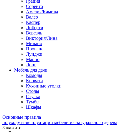
Грация
Соренто
Амелия/Камила
Валео
Каспер
Либерти
Версаль
Виктория/Лина
Милано
Прованс
Луиджи
Марио
Лонг
Мебель для дачи
Комоды
Кровати
Кухонные уголки
Столы
Стулья
Тумбы
Шкафы
Основные правила
по уходу и эксплуатации мебели из натурального дерева
Закажите